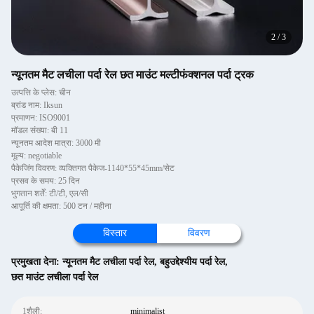
2
/
3
न्यूनतम मैट लचीला पर्दा रेल छत माउंट मल्टीफंक्शनल पर्दा ट्रक
उत्पत्ति के प्लेस: चीन
ब्रांड नाम: Iksun
प्रमाणन: ISO9001
मॉडल संख्या: बी 11
न्यूनतम आदेश मात्रा: 3000 मी
मूल्य: negotiable
पैकेजिंग विवरण: व्यक्तिगत पैकेज-1140*55*45mm/सेट
प्रसव के समय: 25 दिन
भुगतान शर्तें: टी/टी, एल/सी
आपूर्ति की क्षमता: 500 टन / महीना
विस्तार
विवरण
प्रमुखता देना:
न्यूनतम मैट लचीला पर्दा रेल
,
बहुउद्देश्यीय पर्दा रेल
,
छत माउंट लचीला पर्दा रेल
1शैली:
minimalist