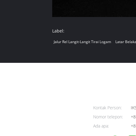
Label:
Jalur Rel Langit-Langit Tirai Logam
Latar Bela
Kontak Person:
IK
Nomor telepon:
+8
Ada apa:
+8