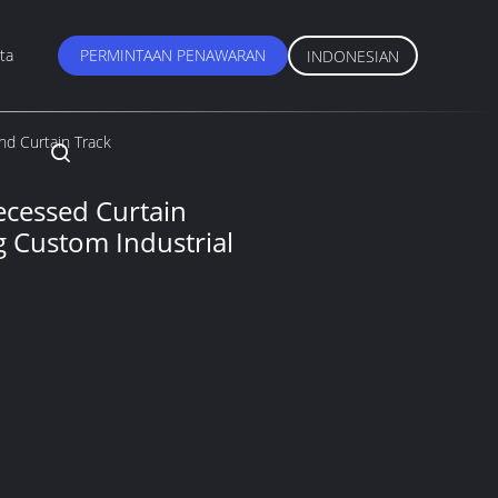
ta
PERMINTAAN PENAWARAN
INDONESIAN
nd Curtain Track
cessed Curtain
 Custom Industrial