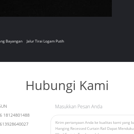
kang Bayangan
Jalur Tirai Logam Putih
Hubungi Kami
SUN
Masukkan Pesan Anda
6 18124801488
613928640027