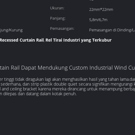
Ukuran:
22mm*22mm
Panjang:
5,8m/6,7m
Pemasangan:
ujung/Kurung
Pemasangan di Dinding/La
ecessed Curtain Rail
Rel Tirai Industri yang Terkubur
,
ain Rail Dapat Mendukung Custom Industrial Wind Cur
tinggi tidak diragukan lagi akan menghasilkan hasil yang tahan lama.da
ederhana, dan strip plastik double quiet secara signifikan mengurangi
and ceiling bracket karena mereka dirancang untuk menampung berbaga
n dilepas dan datang dalam kotak penuh.