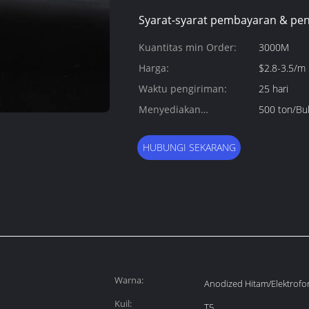
Syarat-syarat pembayaran & pen
Kuantitas min Order:
3000M
Harga:
$2.8-3.5/m
Waktu pengiriman:
25 hari
Menyediakan
500 ton/Bu
kemampuan:
HUBUNGI SEKARANG
Warna:
Anodized Hitam/Elektrofor
Kuil:
T5