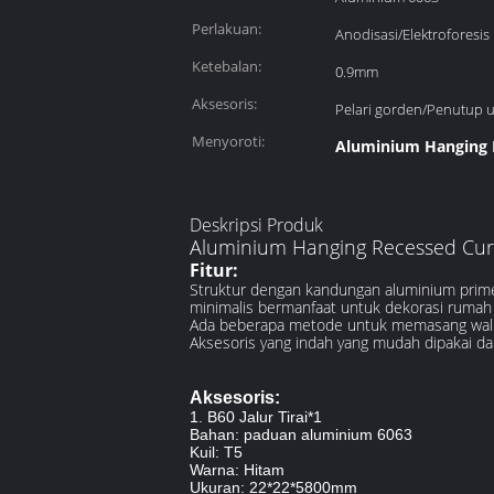
Perlakuan:
Anodisasi/Elektroforesis
Ketebalan:
0.9mm
Aksesoris:
Pelari gorden/Penutup 
Menyoroti:
Aluminium Hanging R
Deskripsi Produk
Aluminium Hanging Recessed Curt
Fitur:
Struktur dengan kandungan aluminium primer 
minimalis bermanfaat untuk dekorasi rumah s
Ada beberapa metode untuk memasang wall 
Aksesoris yang indah yang mudah dipakai da
Aksesoris:
1. B60 Jalur Tirai*1
Bahan: paduan aluminium 6063
Kuil: T5
Warna: Hitam
Ukuran: 22*22*5800mm