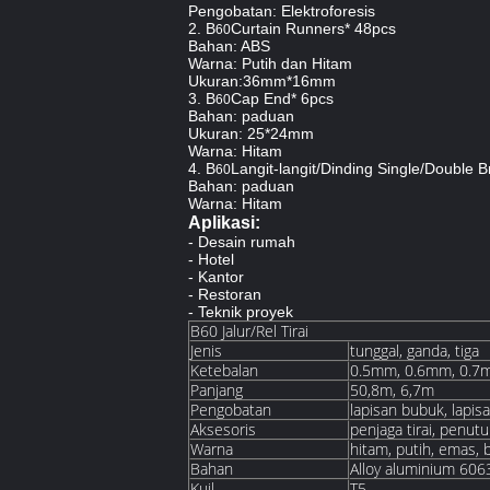
Pengobatan: Elektroforesis
2. B
Curtain Runners* 48pcs
60
Bahan: ABS
Warna: Putih dan Hitam
Ukuran:36mm*16mm
3. B
Cap End* 6pcs
60
Bahan: paduan
Ukuran: 25*24mm
Warna: Hitam
4. B
Langit-langit/Dinding Single/Double 
60
Bahan: paduan
Warna: Hitam
Aplikasi:
- Desain rumah
- Hotel
- Kantor
- Restoran
- Teknik proyek
B60 Jalur/Rel Tirai
Jenis
tunggal, ganda, tiga
Ketebalan
0.5mm, 0.6mm, 0.7
Panjang
50,8m, 6,7m
Pengobatan
lapisan bubuk, lapisa
Aksesoris
penjaga tirai, penutu
Warna
hitam, putih, emas, b
Bahan
Alloy aluminium 606
Kuil
T5