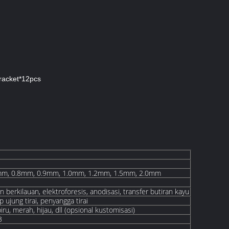
Bracket*12pcs
mm, 0.8mm, 0.9mm, 1.0mm, 1.2mm, 1.5mm, 2.0mm
n berkilauan, elektroforesis, anodisasi, transfer butiran kayu
p ujung tirai, penyangga tirai
iru, merah, hijau, dll (opsional kustomisasi)
3