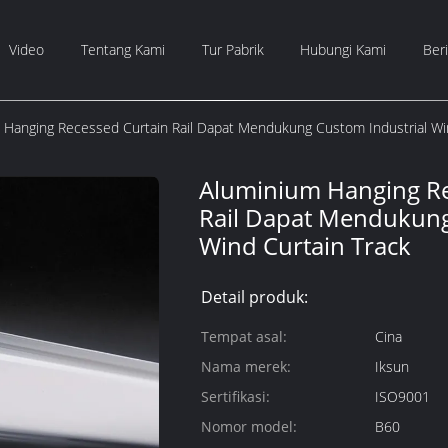
Video
Tentang Kami
Tur Pabrik
Hubungi Kami
Beri
 Hanging Recessed Curtain Rail Dapat Mendukung Custom Industrial Wi
Aluminium Hanging Re
Rail Dapat Mendukung
Wind Curtain Track
Detail produk:
Tempat asal:
Cina
Nama merek:
Iksun
Sertifikasi:
ISO9001
Nomor model:
B60