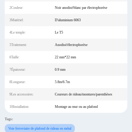
2Couleur:
Noir anodisé/blanc par électrophorèse
3Matériel:
D'aluminium 6063
4Le temple:
Le T5
5Traitement:
Anodisé/électrophorèse
6Taille:
22 mm*22 mm
7Épaisseur:
0.9 mm
8Longueur:
5.8m/6.7m
9Les accessoires:
Coureurs de rideau/montures/parenthèses
10Installation:
Montage au mur ou au plafond
Tags:
Voie ferroviaire de plafond de rideau en métal