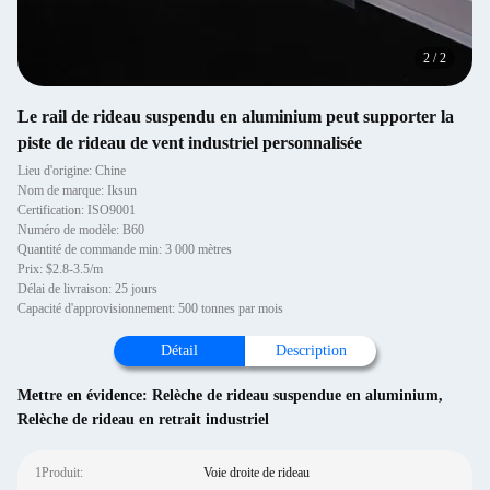
2
/
2
Le rail de rideau suspendu en aluminium peut supporter la
piste de rideau de vent industriel personnalisée
Lieu d'origine: Chine
Nom de marque: Iksun
Certification: ISO9001
Numéro de modèle: B60
Quantité de commande min: 3 000 mètres
Prix: $2.8-3.5/m
Délai de livraison: 25 jours
Capacité d'approvisionnement: 500 tonnes par mois
Détail
Description
Mettre en évidence:
Relèche de rideau suspendue en aluminium
,
Relèche de rideau en retrait industriel
1Produit:
Voie droite de rideau