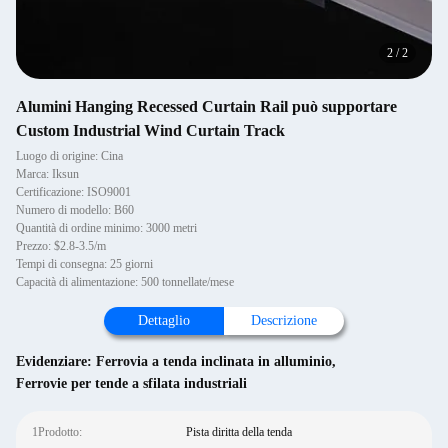
2
/
2
Alumini Hanging Recessed Curtain Rail può supportare
Custom Industrial Wind Curtain Track
Luogo di origine: Cina
Marca: Iksun
Certificazione: ISO9001
Numero di modello: B60
Quantità di ordine minimo: 3000 metri
Prezzo: $2.8-3.5/m
Tempi di consegna: 25 giorni
Capacità di alimentazione: 500 tonnellate/mese
Dettaglio
Descrizione
Evidenziare:
Ferrovia a tenda inclinata in alluminio
,
Ferrovie per tende a sfilata industriali
1Prodotto:
Pista diritta della tenda