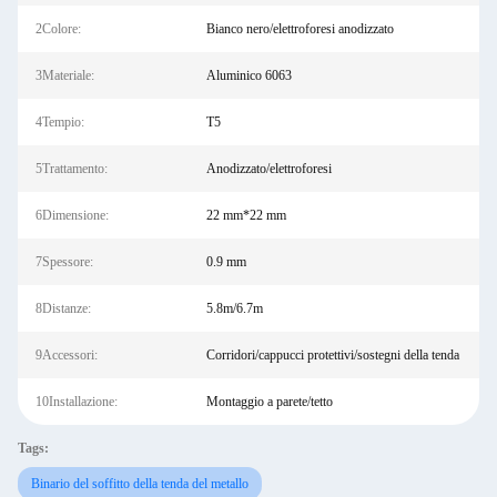
2Colore:
Bianco nero/elettroforesi anodizzato
3Materiale:
Aluminico 6063
4Tempio:
T5
5Trattamento:
Anodizzato/elettroforesi
6Dimensione:
22 mm*22 mm
7Spessore:
0.9 mm
8Distanze:
5.8m/6.7m
9Accessori:
Corridori/cappucci protettivi/sostegni della tenda
10Installazione:
Montaggio a parete/tetto
Tags:
Binario del soffitto della tenda del metallo