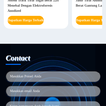
Sistem Track Tirai Tugas Berat 22ft
Jalur Tirai Alumini
Menebal Dengan Elektroforesis
Berat Gantung Langi
Anodized
Dapatkan Harga Terbaik
Dapatkan Harga Ter
Contact