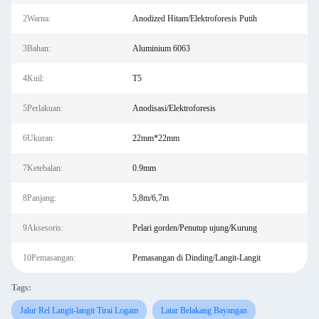
2Warna:
Anodized Hitam/Elektroforesis Putih
3Bahan:
Aluminium 6063
4Kuil:
T5
5Perlakuan:
Anodisasi/Elektroforesis
6Ukuran:
22mm*22mm
7Ketebalan:
0.9mm
8Panjang:
5,8m/6,7m
9Aksesoris:
Pelari gorden/Penutup ujung/Kurung
10Pemasangan:
Pemasangan di Dinding/Langit-Langit
Tags:
Jalur Rel Langit-langit Tirai Logam
Latar Belakang Bayangan