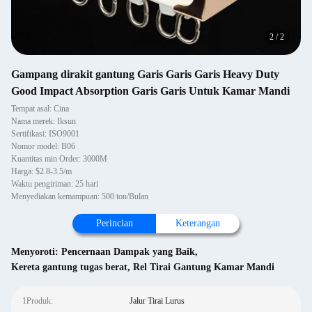
2
/
2
Gampang dirakit gantung Garis Garis Garis Heavy Duty
Good Impact Absorption Garis Garis Untuk Kamar Mandi
Tempat asal: Cina
Nama merek: Iksun
Sertifikasi: ISO9001
Nomor model: B06
Kuantitas min Order: 3000M
Harga: $2.8-3.5/m
Waktu pengiriman: 25 hari
Menyediakan kemampuan: 500 ton/Bulan
Perincian
Keterangan
Menyoroti:
Pencernaan Dampak yang Baik
,
Kereta gantung tugas berat
,
Rel Tirai Gantung Kamar Mandi
1Produk:
Jalur Tirai Lurus