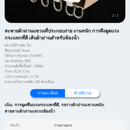
2
/
2
สะพายผ้าม่านแขวนที่ประกอบง่าย งานหนัก การดึงดูดแรง
กระแทกที่ดี เส้นผ้าม่านสําหรับห้องน้ํา
สถานที่กำเนิด: จีน
ชื่อแบรนด์: Iksun
ได้รับการรับรอง: ISO9001
หมายเลขรุ่น: B06
จำนวนสั่งซื้อขั้นต่ำ: 3000ม
ราคา: $2.8-3.5/m
เวลาการส่งมอบ: 25 วัน
สามารถในการผลิต: 500 ตัน/เดือน
รายละเอียด
คำอธิบาย
เน้น:
การดูดซึมแรงกระแทกที่ดี
,
รถรางผ้าม่านแขวนหนัก
,
สายลานผ้าม่านแขวนห้องน้ํา
1สินค้า:
รางม่านตรง