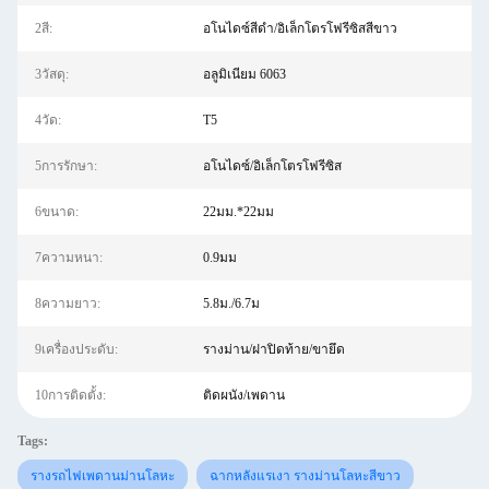
2สี:
อโนไดซ์สีดำ/อิเล็กโตรโฟรีซิสสีขาว
3วัสดุ:
อลูมิเนียม 6063
4วัด:
T5
5การรักษา:
อโนไดซ์/อิเล็กโตรโฟรีซิส
6ขนาด:
22มม.*22มม
7ความหนา:
0.9มม
8ความยาว:
5.8ม./6.7ม
9เครื่องประดับ:
รางม่าน/ฝาปิดท้าย/ขายึด
10การติดตั้ง:
ติดผนัง/เพดาน
Tags:
รางรถไฟเพดานม่านโลหะ
ฉากหลังแรเงา รางม่านโลหะสีขาว