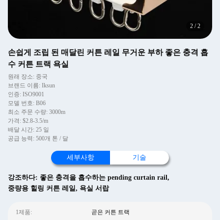
2
/
2
손쉽게 조립 된 매달린 커튼 레일 무거운 부하 좋은 충격 흡
수 커튼 트랙 욕실
원래 장소: 중국
브랜드 이름: Iksun
인증: ISO9001
모델 번호: B06
최소 주문 수량: 3000m
가격: $2.8-3.5/m
배달 시간: 25 일
공급 능력: 500개 톤 / 달
세부사항
기술
강조하다:
좋은 충격을 흡수하는 pending curtain rail
,
중량용 힐링 커튼 레일
,
욕실 서랍
1제품:
곧은 커튼 트랙