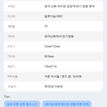
2색상:
양극 산화 처리된 검정색/전기 영동 흰색
3소재:
알루미늄 6063
4템플:
T5
5처리:
양극산화처리/전기영동
6크기:
22mm*22mm
7두께:
00.9mm
8길이:
5.8m/6.7m
9부속품:
커튼 러너들 / 엔드 캡 / 브라켓
10설치:
벽/천장 마운트
Tags:
금속 커튼 상한 철도노선
쉐이딩 배경 화이트 메탈 커튼 트랙