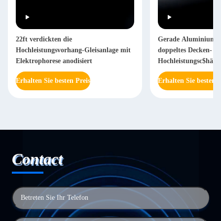
22ft verdickten die
Gerade Aluminiumv
Hochleistungsvorhang-Gleisanlage mit
doppeltes Decken-
Elektrophorese anodisiert
Hochleistungsc$häng
Erhalten Sie besten Preis
Erhalten Sie besten P
Contact