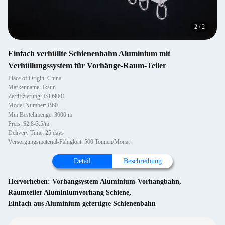
2
/
2
Einfach verhüllte Schienenbahn Aluminium mit
Verhüllungssystem für Vorhänge-Raum-Teiler
Place of Origin: China
Markenname: Iksun
Zertifizierung: ISO9001
Model Number: B60
Min Bestellmenge: 3000 m
Preis: $2.8-3.5/m
Delivery Time: 25 days
Versorgungsmaterial-Fähigkeit: 500 Tonnen/Monat
Detail
Beschreibung
Hervorheben:
Vorhangsystem Aluminium-Vorhangbahn
,
Raumteiler Aluminiumvorhang Schiene
,
Einfach aus Aluminium gefertigte Schienenbahn