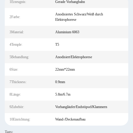
1Erzeugnis:
Gerade Vorhangbahn
Anodisiertes Schwarz/Weiß durch
2Farbe:
Elektrophorese
3Material:
Aluminium 6063
4Temple:
T5
5Behandlung:
Anodisiert/Elektrophorese
6Size:
22mm*22mm
7Thickness:
0.9mm
8Länge:
5.8m/6.7m
9Zubehör:
Vorhangläufer/Endstöpsel/Klammern
10Einrichtung:
Wand-/Deckenaufbau
Tags: