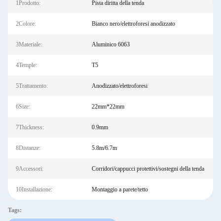
1Prodotto:
Pista diritta della tenda
2Colore:
Bianco nero/elettroforesi anodizzato
3Materiale:
Aluminico 6063
4Temple:
T5
5Trattamento:
Anodizzato/elettroforesi
6Size:
22mm*22mm
7Thickness:
0.9mm
8Distanze:
5.8m/6.7m
9Accessori:
Corridori/cappucci protettivi/sostegni della tenda
10Installazione:
Montaggio a parete/tetto
Tags: