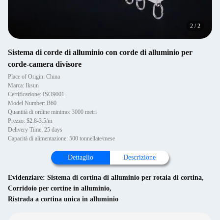
2
/
2
Sistema di corde di alluminio con corde di alluminio per
corde-camera divisore
Place of Origin: China
Marca: Iksun
Certificazione: ISO9001
Model Number: B60
Quantità di ordine minimo: 3000 metri
Prezzo: $2.8-3.5/m
Delivery Time: 25 days
Capacità di alimentazione: 500 tonnellate/mese
Dettaglio
Descrizione
Evidenziare:
Sistema di cortina di alluminio per rotaia di cortina
,
Corridoio per cortine in alluminio
,
Ristrada a cortina unica in alluminio