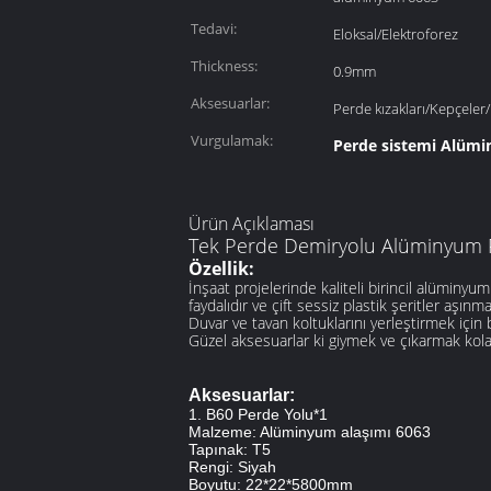
Tedavi:
Eloksal/Elektroforez
Thickness:
0.9mm
Aksesuarlar:
Perde kızakları/Kepçeler
Vurgulamak:
Perde sistemi Alümi
Ürün Açıklaması
Tek Perde Demiryolu Alüminyum P
Özellik:
İnşaat projelerinde kaliteli birincil alüminyum
faydalıdır ve çift sessiz plastik şeritler aşın
Duvar ve tavan koltuklarını yerleştirmek için
Güzel aksesuarlar ki giymek ve çıkarmak kola
Aksesuarlar:
1. B60 Perde Yolu*1
Malzeme: Alüminyum alaşımı 6063
Tapınak: T5
Rengi: Siyah
Boyutu: 22*22*5800mm