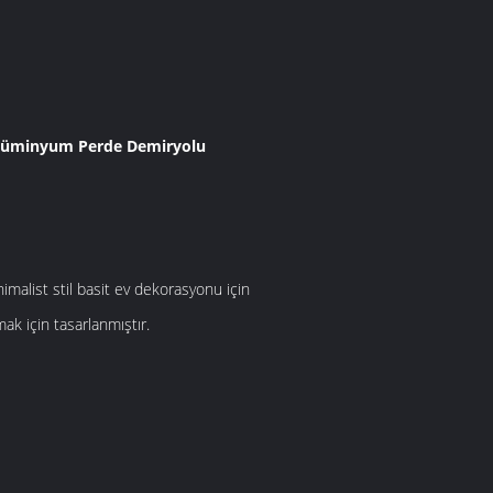
lüminyum Perde Demiryolu
nimalist stil basit ev dekorasyonu için
ak için tasarlanmıştır.