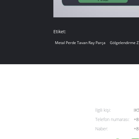
Etiket:
Metal Perde Tavan Ray Parça
Gölgelendirme Z
İlgili kişi:
IK
Telefon numarası:
+8
Naber:
+8