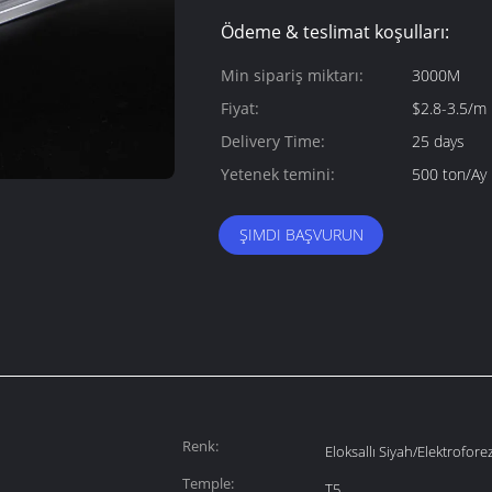
Ödeme & teslimat koşulları:
Min sipariş miktarı:
3000M
Fiyat:
$2.8-3.5/m
Delivery Time:
25 days
Yetenek temini:
500 ton/Ay
ŞIMDI BAŞVURUN
Renk:
Eloksallı Siyah/Elektrofore
Temple:
T5