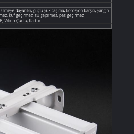
izilmeye dayanıklı, güçlü yük taşıma, korozyon karşıtı, yangın
mez, küf geçirmez, su geçirmez, pas geçirmez
PE, W
fırın
Çanta, Karton