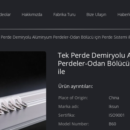
deolar
Hakkımızda
Fabrika Turu
Bize Ulaşın
Haberl
 Perde Demiryolu Alüminyum Perdeler-Odan Bölücü için Perde Sistemi i
Tek Perde Demiryolu
Perdeler-Odan Bölücü 
ile
Ürün ayrıntıları:
Place of Origin:
China
Marka adı:
Iksun
Sertifika:
ISO9001
Model Number:
B60