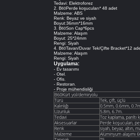
Tedavi: Elektroforez
2. B
Perde koşucuları* 48 adet
60
Malzeme: ABS
Renk: Beyaz ve siyah
Boyut:36mm*16mm
3. B
Son Cap*6pcs
60
Malzeme: Alaşım
Boyut: 25*24mm
Rengi: Siyah
4. B
Tavan/Duvar Tek/Çifte Bracket*12 ad
60
Malzeme: Alaşım
Rengi: Siyah
Uygulama:
- Ev tasarımı
- Otel.
- Ofis.
- Restoran.
- Proje mühendisliği
B60Kürt yol/demiryolu
Türü
Tek, çift, üçlü
Kalınlığı
0.5mm, 0.6mm, 0.7
Uzunluk
5.8m, 6.7m.
Tedavi
Toz kaplama, parıltı 
Aksesuarlar
Perde koşucuları, pe
Renk
siyah, beyaz, altın, ma
Malzeme
Alüminyum alaşımı 
Tapınak
T5