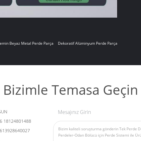
emin Beyaz Metal Perde Parça
Dekoratif Alüminyum Perde Parça
Bizimle Temasa Geçin
SUN
Mesajınız Girin
6 18124801488
613928640027