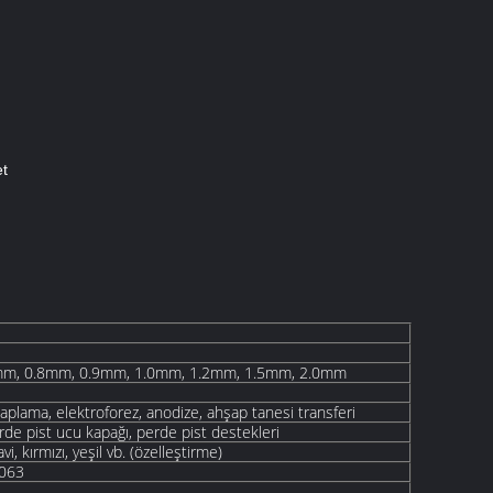
et
mm, 0.8mm, 0.9mm, 1.0mm, 1.2mm, 1.5mm, 2.0mm
kaplama, elektroforez, anodize, ahşap tanesi transferi
rde pist ucu kapağı, perde pist destekleri
vi, kırmızı, yeşil vb. (özelleştirme)
6063