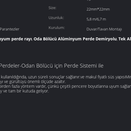
Size:
22mm*22mm
Uzunluk:
5,8 m/6,7 m
Kurulum:
/Parantezler
Duvar/Tavan Montajı
nyum perde rayı
Oda Bölücü Alüminyum Perde Demiryolu
Tek A
,
,
erdeler-Odan Bölücü için Perde Sistemi ile
 kullanıldığında, uzun süreli sonuçlar sağlanır.ve makul fiyatlı süs yapısıMi
mayı ve gürültüyü önemli ölçüde azaltır.
 birden fazla yöntem vardır, çünkü çeşitli pencere boyutlarına uyum sağlam
y ve tam bir kutuda geliyor.