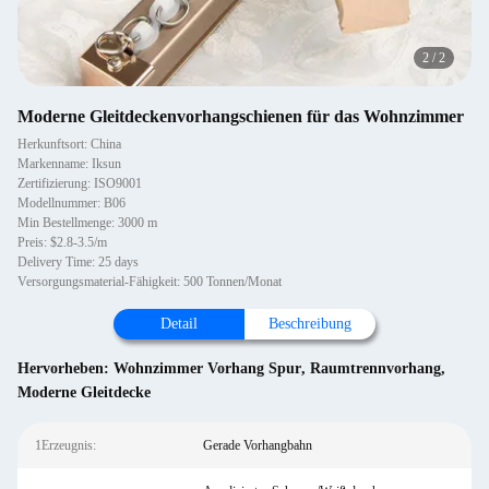
2
/
2
Moderne Gleitdeckenvorhangschienen für das Wohnzimmer
Herkunftsort: China
Markenname: Iksun
Zertifizierung: ISO9001
Modellnummer: B06
Min Bestellmenge: 3000 m
Preis: $2.8-3.5/m
Delivery Time: 25 days
Versorgungsmaterial-Fähigkeit: 500 Tonnen/Monat
Detail
Beschreibung
Hervorheben:
Wohnzimmer Vorhang Spur
,
Raumtrennvorhang
,
Moderne Gleitdecke
1Erzeugnis:
Gerade Vorhangbahn