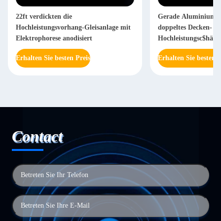
22ft verdickten die
Gerade Aluminiumv
Hochleistungsvorhang-Gleisanlage mit
doppeltes Decken-
Elektrophorese anodisiert
Hochleistungsc$häng
Erhalten Sie besten Preis
Erhalten Sie besten P
Contact