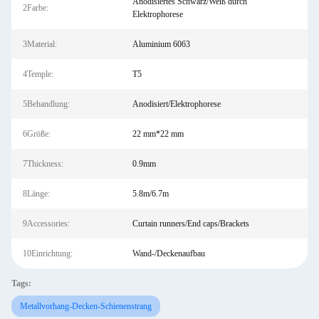
Anodisiertes Schwarz/Weiß durch
2Farbe:
Elektrophorese
3Material:
Aluminium 6063
4Temple:
T5
5Behandlung:
Anodisiert/Elektrophorese
6Größe:
22 mm*22 mm
7Thickness:
0.9mm
8Länge:
5.8m/6.7m
9Accessories:
Curtain runners/End caps/Brackets
10Einrichtung:
Wand-/Deckenaufbau
Tags:
Metallvorhang-Decken-Schienenstrang