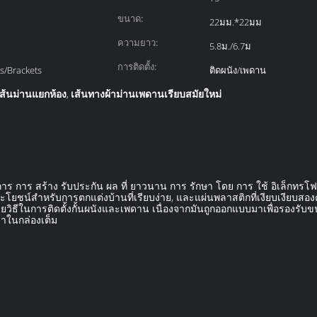
ขนาด:
22มม.*22มม
ความยาว:
5.8ม./6.7ม
การติดตั้ง:
s/Brackets
ติดผนัง/เพดาน
เส้นม่านแยกห้อง
เส้นทางผ้าม่านเพดานเรียบสมัยใหม่
,
ครงการ การ สร้าง รับประกัน ผล ที่ ยาวนาน การ รักษา โดย การ ใช้ อิเล็กทรโฟ
ะโยชน์สําหรับการตกแต่งบ้านที่เรียบง่าย, และแผ่นพลาสติกที่เงียบเงียบสอง
ยวิธีในการติดตั้งกั้นผนังและเพดาน เนื่องจากมันถูกออกแบบมาเพื่อรองรับ
มาในกล่องเต็ม