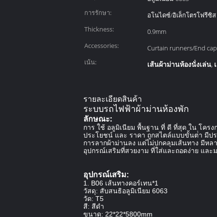
การรักษา:
อโนไดซ์/อิเล็กโตรโฟรีซิส
Thickness:
0.9mm
Accessories:
Curtain runners/End cap
เน้น:
เส้นผ้าม่านห้องนั่งเล่น
,
รายละเอียดสินค้า
ระบบรถไฟฟ้าผ้าม่านห้องพัก
ลักษณะ:
การ ใช้ อลูมิเนียม พื้นฐาน ที่ ดี ที่สุด ใน โ
ประโยชน์ และ ราคา ถูกสไตล์แบบขั้นต่ํา มีปร
การลากผ้าม่านลง แต่ไม่ปกคลุมเส้นทาง มีหลา
อุปกรณ์เสริมที่สวยงาม ที่ใส่และถอดง่าย และ
อุปกรณ์เสริม:
1. B06 เส้นทางคอร์เทน*1
วัสดุ: สับสนธิอลูมิเนียม 6063
วัด: T5
สี: สีดํา
ขนาด: 22*22*5800mm