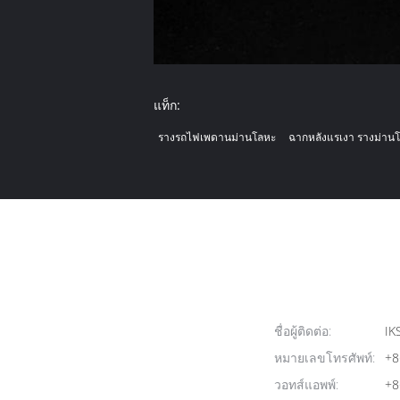
แท็ก:
รางรถไฟเพดานม่านโลหะ
ฉากหลังแรเงา รางม่าน
ชื่อผู้ติดต่อ:
IK
หมายเลขโทรศัพท์:
+8
วอทส์แอพพ์:
+8