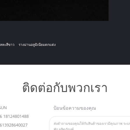
โลหะสีขาว
รางม่านอลูมิเนียมตกแต่ง
ติดต่อกับพวกเรา
SUN
ป้อนข้อความของคุณ
6 18124801488
613928640027