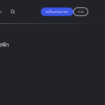
ว
ขอใบเสนอราคา
THAI
งพัก