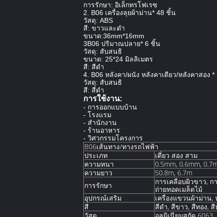
การรักษา: อิเล็กทรโฟเรซ
2. B06 เครื่องลุยผ้าม่าน* 48 ชิ้น
วัสดุ: ABS
สี: ขาวและดํา
ขนาด:36mm*16mm
3B06 ปริมาณปลาย* 6 ชิ้น
วัสดุ: สับสนธิ
ขนาด: 25*24 มิลลิเมตร
สี: สีดํา
4. B06 หลังคา/ผนัง หลังคาเดียว/หลังคาสอง * 
วัสดุ: สับสนธิ
สี: สีดํา
การใช้งาน:
- การออกแบบบ้าน
- โรงแรม
- สํานักงาน
- ร้านอาหาร
- วิศวกรรมโครงการ
B06เส้นทาง/ทางรถไฟฟ้า
ประเภท
เดี่ยว สอง สาม
ความหนา
0.5mm, 0.6mm, 0.7
ความยาว
50.8m, 6.7m
การเคลือบผิวขาว, กา
การรักษา
ถ่ายทอดเมล็ดไม้
อุปกรณ์เสริม
เครื่องแขวนผ้าม่าน,
สี
สีดํา, สีขาว, สีทอง, สี
วัสดุ
อลูมิเนียมสกัด 6063