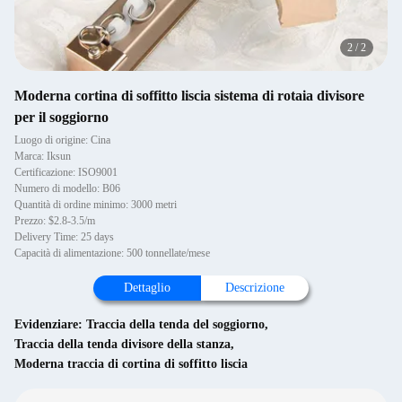
2
/
2
Moderna cortina di soffitto liscia sistema di rotaia divisore
per il soggiorno
Luogo di origine: Cina
Marca: Iksun
Certificazione: ISO9001
Numero di modello: B06
Quantità di ordine minimo: 3000 metri
Prezzo: $2.8-3.5/m
Delivery Time: 25 days
Capacità di alimentazione: 500 tonnellate/mese
Dettaglio
Descrizione
Evidenziare:
Traccia della tenda del soggiorno
,
Traccia della tenda divisore della stanza
,
Moderna traccia di cortina di soffitto liscia