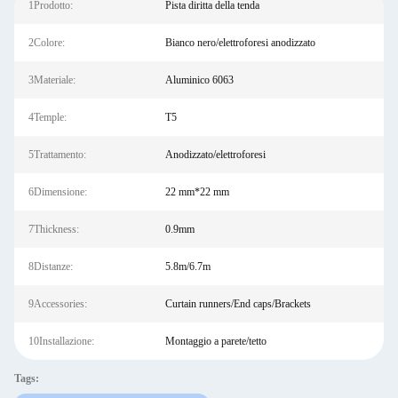
1Prodotto:
Pista diritta della tenda
2Colore:
Bianco nero/elettroforesi anodizzato
3Materiale:
Aluminico 6063
4Temple:
T5
5Trattamento:
Anodizzato/elettroforesi
6Dimensione:
22 mm*22 mm
7Thickness:
0.9mm
8Distanze:
5.8m/6.7m
9Accessories:
Curtain runners/End caps/Brackets
10Installazione:
Montaggio a parete/tetto
Tags: