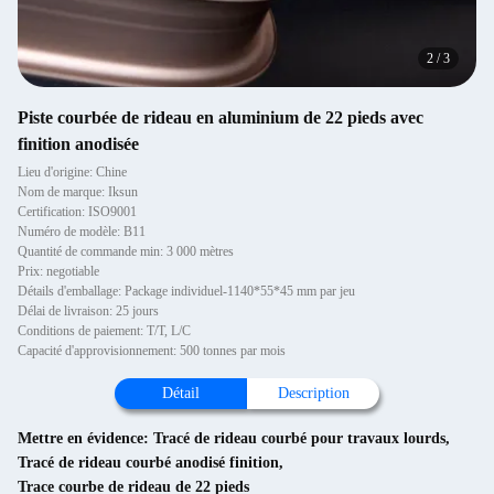
2
/
3
Piste courbée de rideau en aluminium de 22 pieds avec
finition anodisée
Lieu d'origine: Chine
Nom de marque: Iksun
Certification: ISO9001
Numéro de modèle: B11
Quantité de commande min: 3 000 mètres
Prix: negotiable
Détails d'emballage: Package individuel-1140*55*45 mm par jeu
Délai de livraison: 25 jours
Conditions de paiement: T/T, L/C
Capacité d'approvisionnement: 500 tonnes par mois
Détail
Description
Mettre en évidence:
Tracé de rideau courbé pour travaux lourds
,
Tracé de rideau courbé anodisé finition
,
Trace courbe de rideau de 22 pieds