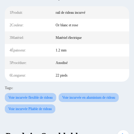
1Produit:
rail de rideau incurvé
2Couleur:
Or blanc et rose
3Matériel:
Matériel électrique
4Épaisseur:
1.2 mm
5Procédure:
Anodisé
6Longueur:
22 pieds
Tags:
Voie incurvée flexible de rideau
Voie incurvée en aluminium de rideau
Voie incurvée Pliable de rideau