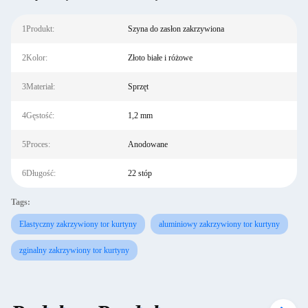
1Produkt:
Szyna do zasłon zakrzywiona
2Kolor:
Złoto białe i różowe
3Materiał:
Sprzęt
4Gęstość:
1,2 mm
5Proces:
Anodowane
6Długość:
22 stóp
Tags:
Elastyczny zakrzywiony tor kurtyny
aluminiowy zakrzywiony tor kurtyny
zginalny zakrzywiony tor kurtyny