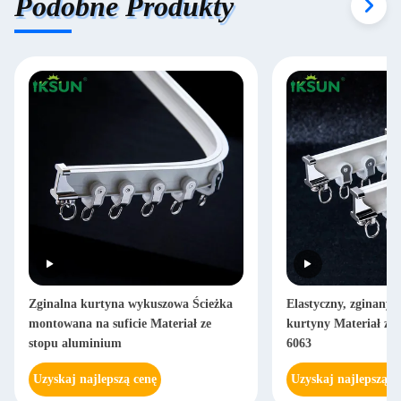
Podobne Produkty
Zginalna kurtyna wykuszowa Ścieżka
Elastyczny, zginany,
montowana na suficie Materiał ze
kurtyny Materiał ze
stopu aluminium
6063
Uzyskaj najlepszą cenę
Uzyskaj najlepszą c