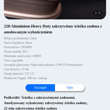
2
/
3
22ft Aluminium Heavy Duty zakrzywiony ścieżka zasłona z
anodowanym wykończeniem
Miejsce pochodzenia: Chiny
Nazwa handlowa: Iksun
Orzecznictwo: ISO9001
Numer modelu: B11
Minimalne zamówienie: 3000M
Cena: negotiable
Szczegóły pakowania: Pakiet indywidualny-1140*55*45mm/zestaw
Czas dostawy: 25 dni
Zasady płatności: T/T, L/C
Możliwość Supply: 500 ton / miesiąc
Szczegół
Opis
Podkreślić:
Ścieżka z zakrzywionymi zasłonami
,
Anodyzowany wykończony zakrzywiony ścieżka zasłony
,
22 stóp zakrzywiona ścieżka zasłony