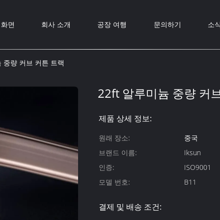
화면
회사 소개
공장 여행
문의하기
소
늄 중량 커브 커튼 트랙
22ft 알루미늄 중량 커
제품 상세 정보:
원래 장소:
중국
브랜드 이름:
Iksun
인증:
ISO9001
모델 번호:
B11
결제 및 배송 조건: