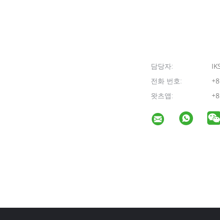
담당자:
IK
전화 번호:
+8
왓츠앱:
+8