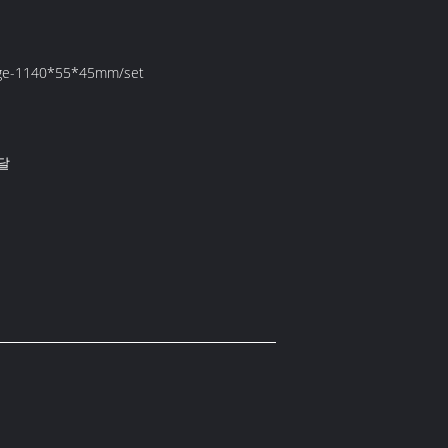
e-1140*55*45mm/set
 달