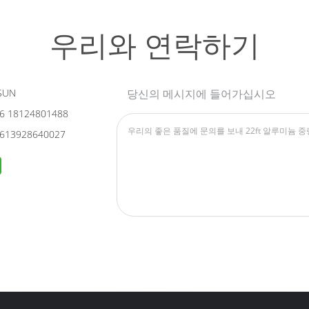
우리와 연락하기
SUN
당신의 메시지에 들어가십시오
6 18124801488
613928640027