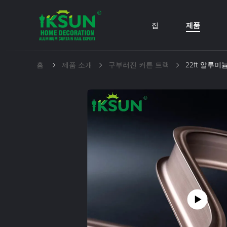
집
제품
홈
제품 소개
구부러진 커튼 트랙
22ft 알루미