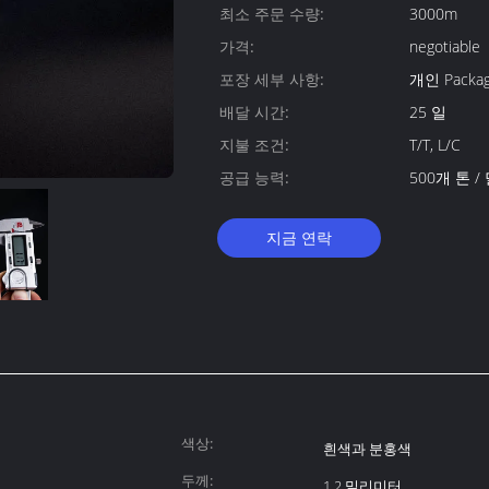
최소 주문 수량:
3000m
가격:
negotiable
포장 세부 사항:
개인 Packag
배달 시간:
25 일
지불 조건:
T/T, L/C
공급 능력:
500개 톤 /
지금 연락
색상:
흰색과 분홍색
두께:
1.2 밀리미터