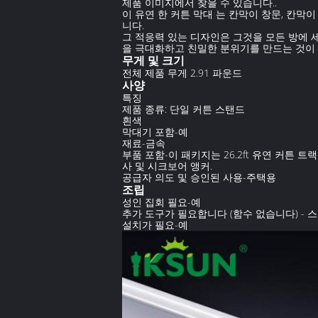
제품 이미지에서 찾을 수 있습니다..
이 유연 한 커튼 막대 는 칸막이 창문, 칸막이
니다.
그 적응력 있는 디자인은 그것을 모든 방에 
을 극대화하고 친밀한 분위기를 만드는 것이 
무게 및 크기
전체 제품 무게 2.91 파운드
사양
특징
제품 종류: 단일 커튼 스탠드
흰색
막대기 포함-예
재료-금속
부품 포함-이 패키지는 26.2ft 유연 커튼 트랙
사 및 시크보어 앵커.
공급자 의도 및 승인된 사용-주택용
조립
성인 집회 필요-예
추가 도구가 필요합니다 (함수 없습니다) -
설치가 필요-예