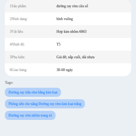
1Sản phẩm:
đường ray rèm cửa sổ
2Hình dạng:
hình vuông
3Vật liệu:
Hợp kim nhôm 6063
4Nhiệt độ:
T5
5Phụ kiện:
Giá đỡ, nắp cuối, dải nhựa
6Giao hàng:
30-60 ngày
Tags:
Đường ray trần rèm bằng kim loại
Phông nền che nắng Đường ray rèm kim loại trắng
Đường ray rèm nhôm trang trí