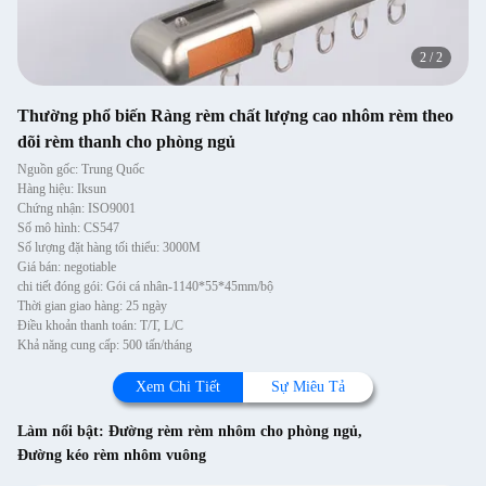
2
/
2
Thường phổ biến Ràng rèm chất lượng cao nhôm rèm theo
dõi rèm thanh cho phòng ngủ
Nguồn gốc: Trung Quốc
Hàng hiệu: Iksun
Chứng nhận: ISO9001
Số mô hình: CS547
Số lượng đặt hàng tối thiểu: 3000M
Giá bán: negotiable
chi tiết đóng gói: Gói cá nhân-1140*55*45mm/bộ
Thời gian giao hàng: 25 ngày
Điều khoản thanh toán: T/T, L/C
Khả năng cung cấp: 500 tấn/tháng
Xem Chi Tiết
Sự Miêu Tả
Làm nổi bật:
Đường rèm rèm nhôm cho phòng ngủ
,
Đường kéo rèm nhôm vuông