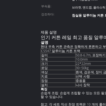
부속품:
브라켓, 엔드캡, 플라스틱
강조하다:
침실용 알루미늄 커튼 
제품 설명
인기 커튼 레일 최고 품질 알루
설명
현대 우측 커튼 관측은 정확하게 튼튼하고 부
CS547 알루미늄 커튼 트랙
50.8-6.7m, 포장
길이
10.0mm
두께
22*22mm
크기
로딩
30~50kg
색상
흰색, 검은색, 장미
치료
선택 사항
장점
중용품
설치
나사 장착
특징
손쉽게 조립: 손쉽게 조립할 수 있는 모든 
할 수 있습니다.
참고: 각 세트 직선 천장 트랙은 10 개의 롤러