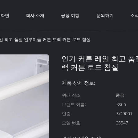
화면
회사 소개
공장 여행
문의하기
소
일 최고 품질 알루미늄 커튼 트랙 커튼 로드 침실
인기 커튼 레일 최고 품
랙 커튼 로드 침실
제품 상세 정보:
원래 장소:
중국
브랜드 이름:
Iksun
인증:
ISO9001
모델 번호:
CS547