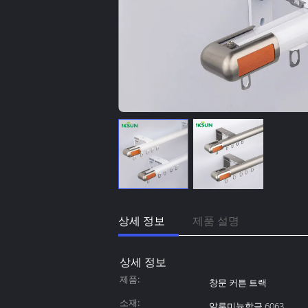
상세 정보
제품 설명
상세 정보
제품:
창문 커튼 트랙
소재:
알루미늄합금 6063