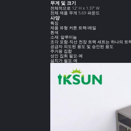
무게 및 크기
전체적으로 12' H x 1.37' W
전체 제품 무게 5.69 파운드
사양
특징
제품 유형 커튼 트랙/레일
흰색
소재: 알루미늄
조각 포함-직선 천장 트랙 세트는 하나의 트랙 조
공급자 의도된 용도 및 승인된 용도
주거용 집합
성인 집회 필요-예
설치가 필요-예