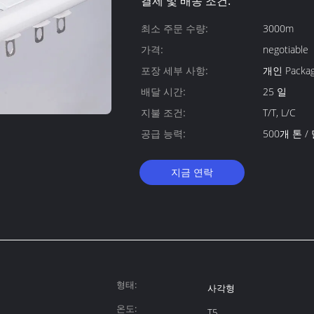
결제 및 배송 조건:
최소 주문 수량:
3000m
가격:
negotiable
포장 세부 사항:
개인 Packag
배달 시간:
25 일
지불 조건:
T/T, L/C
공급 능력:
500개 톤 /
지금 연락
형태:
사각형
온도:
T5