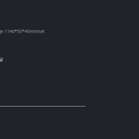
e-1140*55*45mm/set
 달