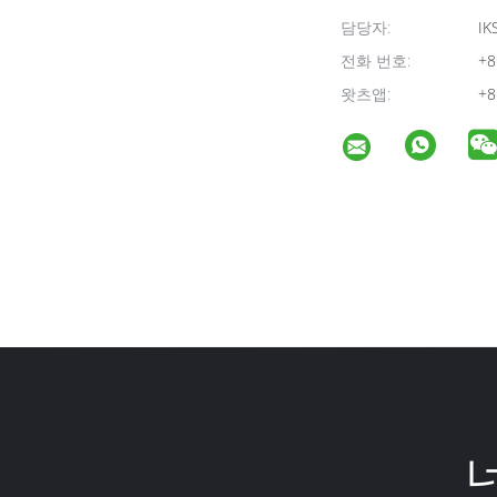
담당자:
IK
전화 번호:
+8
왓츠앱:
+8