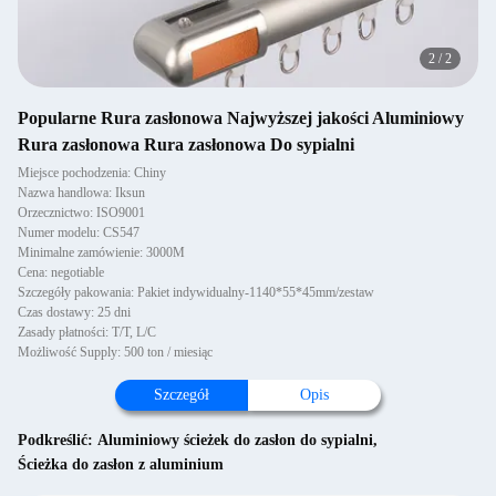
2
/
2
Popularne Rura zasłonowa Najwyższej jakości Aluminiowy
Rura zasłonowa Rura zasłonowa Do sypialni
Miejsce pochodzenia: Chiny
Nazwa handlowa: Iksun
Orzecznictwo: ISO9001
Numer modelu: CS547
Minimalne zamówienie: 3000M
Cena: negotiable
Szczegóły pakowania: Pakiet indywidualny-1140*55*45mm/zestaw
Czas dostawy: 25 dni
Zasady płatności: T/T, L/C
Możliwość Supply: 500 ton / miesiąc
Szczegół
Opis
Podkreślić:
Aluminiowy ścieżek do zasłon do sypialni
,
Ścieżka do zasłon z aluminium