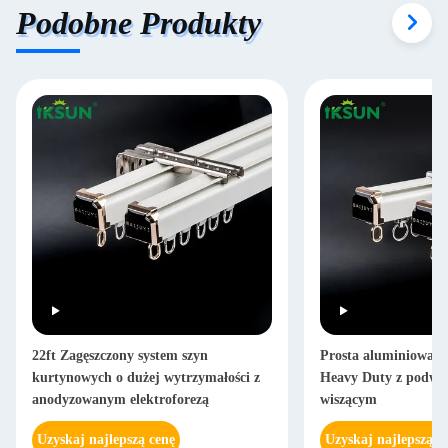
Podobne Produkty
22ft Zagęszczony system szyn
Prosta aluminiowa s
kurtynowych o dużej wytrzymałości z
Heavy Duty z podwó
anodyzowanym elektroforezą
wiszącym
Uzyskaj najlepszą cenę
Uzyskaj najlepszą c