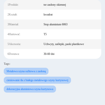
1Produkt:
tor zasłony okiennej
2Kształt:
kwadrat
3Materiał:
Stop aluminium 6063
4Hartować:
T5
5Akcesoria:
Uchwyty, zaślepki, paski plastikowe
6Dostawa:
30-60 dni
Tags:
Metalowa szyna sufitowa z zasłoną
cieniowanie tła z białego metalowego szyny kurtynowej
dekoracyjna aluminiowa szyna kurtynowa