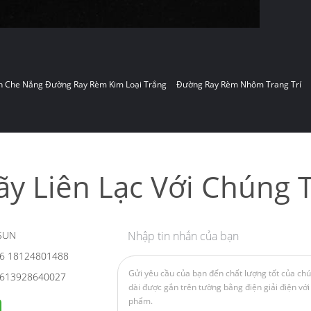
 Che Nắng Đường Ray Rèm Kim Loại Trắng
Đường Ray Rèm Nhôm Trang Trí
ãy Liên Lạc Với Chúng T
SUN
Nhập tin nhắn của bạn
6 18124801488
613928640027