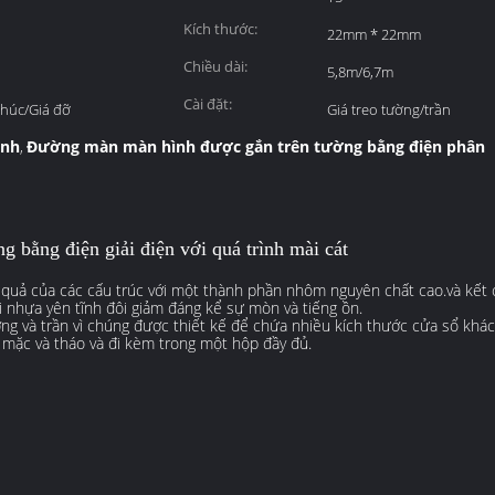
Kích thước:
22mm * 22mm
Chiều dài:
5,8m/6,7m
Cài đặt:
thúc/Giá đỡ
Giá treo tường/trần
ỉnh
Đường màn màn hình được gắn trên tường bằng điện phân
,
g bằng điện giải điện với quá trình mài cát
 quả của các cấu trúc với một thành phần nhôm nguyên chất cao.và kết cấ
dải nhựa yên tĩnh đôi giảm đáng kể sự mòn và tiếng ồn.
g và trần vì chúng được thiết kế để chứa nhiều kích thước cửa sổ khác
mặc và tháo và đi kèm trong một hộp đầy đủ.