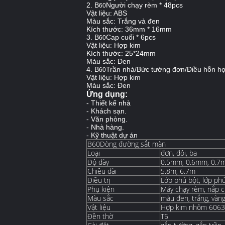
2. B
Người chạy rèm * 48pcs
60
Vật liệu: ABS
Màu sắc: Trắng và đen
Kích thước: 36mm * 16mm
3. B
Cap cuối * 6pcs
60
Vật liệu: Hợp kim
Kích thước: 25*24mm
Màu sắc: Đen
4. B
Trần nhà/Bức tường đơn/Điều hỗn hợ
60
Vật liệu: Hợp kim
Màu sắc: Đen
Ứng dụng:
- Thiết kế nhà
- Khách sạn.
- Văn phòng.
- Nhà hàng.
- Kỹ thuật dự án
B60Dòng đường sắt màn
Loại
đơn, đôi, ba
Độ dày
0.5mm, 0.6mm, 0.7
Chiều dài
5.8m, 6.7m
Điều trị
Lớp phủ bột, lớp phủ
Phụ kiện
Máy chạy rèm, nắp 
Màu sắc
màu đen, trắng, vàng
Vật liệu
Hợp kim nhôm 6063
Đền thờ
T5