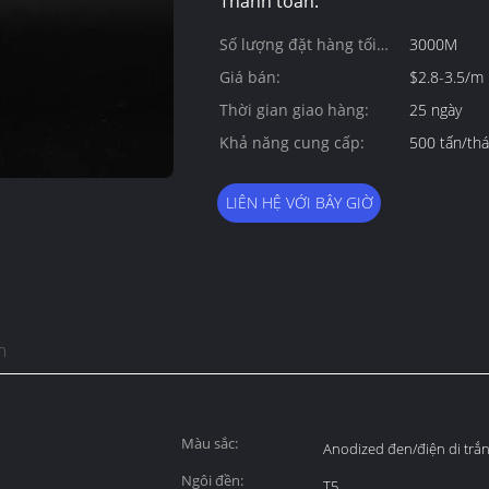
Thanh toán:
Số lượng đặt hàng tối
3000M
thiểu:
Giá bán:
$2.8-3.5/m
Thời gian giao hàng:
25 ngày
Khả năng cung cấp:
500 tấn/th
LIÊN HỆ VỚI BÂY GIỜ
m
Màu sắc:
Anodized đen/điện di trắ
Ngôi đền:
T5