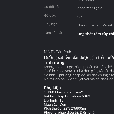
Sự đối đãi:
Anodized/Điện di
Độ dày:
0.9mm
Phụ kiện:
Thanh chạy rèm/Mũ kết 
Làm nổi bật:
Ống thắt rèm tùy ch
Mô Tả Sản Phẩm
Đường sắt rèm dài được gắn trên tườn
Tính năng:
Không có nghi ngờ, hậu quả lâu dài sẽ là kết
là có lợi cho trang trí nhà đơn giản, và các 
Có nhiều phương pháp để lắp đặt khung tườn
Những đồ phụ kiện tuyệt vời mà dễ dàng để 
Phụ kiện:
1. B60 Đường dẫn rèm*1
Vật liệu: hợp kim nhôm 6063
Địa hình: T5
Màu sắc: Đen
Kích thước: 22*22*5800mm
Phương pháp điều trị: Điện phân