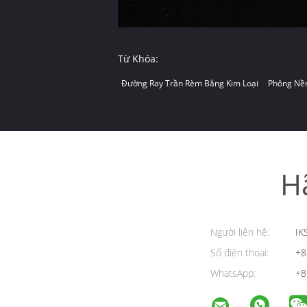
Từ Khóa:
Đường Ray Trần Rèm Bằng Kim Loại
Phông Nền
H
Người liên hệ:
IK
Số điện thoại:
+8
WhatsApp:
+8