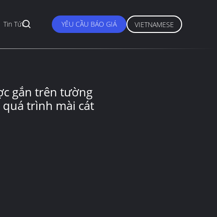
Tin Tức
YÊU CẦU BÁO GIÁ
VIETNAMESE
ợc gắn trên tường
 quá trình mài cát