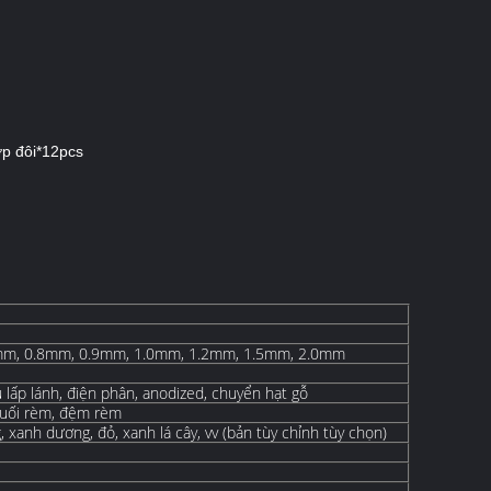
p đôi*12pcs
mm, 0.8mm, 0.9mm, 1.0mm, 1.2mm, 1.5mm, 2.0mm
 lấp lánh, điện phân, anodized, chuyển hạt gỗ
cuối rèm, đệm rèm
, xanh dương, đỏ, xanh lá cây, vv (bản tùy chỉnh tùy chọn)