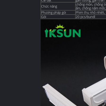
Cài đặt
gắn tường, gắn trần
chống mòn, chống tr
Chức năng
ẩm, chống nấm mốc, 
Phương pháp gói
Phim thu nhỏ nhiệt,
Gói
20 pcs/bundl