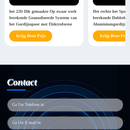
het 22ft Dik gemaakte Op zwaar werk
Het rechte het Spoo
berekende Geanodiseerde Systeem van
berekende Dubbele P
het Gordijnspoor met Elektroforese
Aluminiumgordijn 
Krijg Beste Prijs
Krijg Beste Prijs
Contact