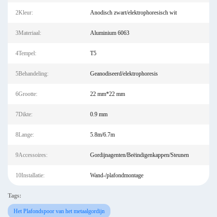
2Kleur:
Anodisch zwart/elektrophoresisch wit
3Materiaal:
Aluminium 6063
4Tempel:
T5
5Behandeling:
Geanodiseerd/elektrophoresis
6Grootte:
22 mm*22 mm
7Dikte:
0.9 mm
8Lange:
5.8m/6.7m
9Accessoires:
Gordijnagenten/Beëindigenkappen/Steunen
10Installatie:
Wand-/plafondmontage
Tags:
Het Plafondspoor van het metaalgordijn