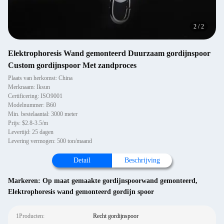
2
/
2
Elektrophoresis Wand gemonteerd Duurzaam gordijnspoor
Custom gordijnspoor Met zandproces
Plaats van herkomst: China
Merknaam: Iksun
Certificering: ISO9001
Modelnummer: B60
Min. bestelaantal: 3000 meter
Prijs: $2.8-3.5/m
Levertijd: 25 dagen
Levering vermogen: 500 ton/maand
Detail
Beschrijving
Markeren:
Op maat gemaakte gordijnspoorwand gemonteerd
,
Elektrophoresis wand gemonteerd gordijn spoor
1Producten:
Recht gordijnspoor