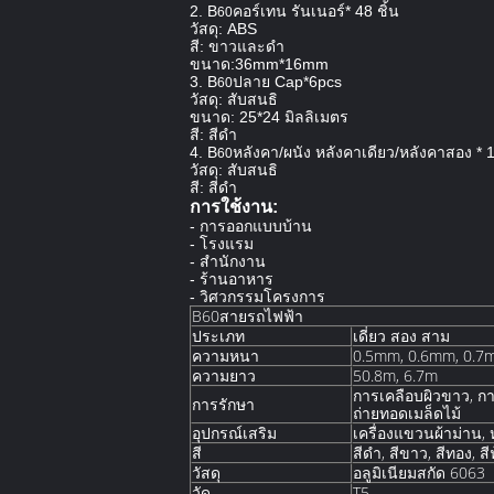
2. B
คอร์เทน รันเนอร์* 48 ชิ้น
60
วัสดุ: ABS
สี: ขาวและดํา
ขนาด:36mm*16mm
3. B
ปลาย Cap*6pcs
60
วัสดุ: สับสนธิ
ขนาด: 25*24 มิลลิเมตร
สี: สีดํา
4. B
หลังคา/ผนัง หลังคาเดียว/หลังคาสอง * 1
60
วัสดุ: สับสนธิ
สี: สีดํา
การใช้งาน:
- การออกแบบบ้าน
- โรงแรม
- สํานักงาน
- ร้านอาหาร
- วิศวกรรมโครงการ
B60สายรถไฟฟ้า
ประเภท
เดี่ยว สอง สาม
ความหนา
0.5mm, 0.6mm, 0.7
ความยาว
50.8m, 6.7m
การเคลือบผิวขาว, กา
การรักษา
ถ่ายทอดเมล็ดไม้
อุปกรณ์เสริม
เครื่องแขวนผ้าม่าน,
สี
สีดํา, สีขาว, สีทอง, สี
วัสดุ
อลูมิเนียมสกัด 6063
วัด
T5