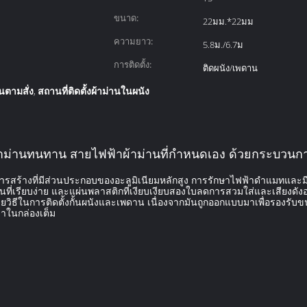
ขนาด:
22มม.*22มม
ความยาว:
5.8ม./6.7ม
การติดตั้ง:
ติดผนัง/เพดาน
นตามสั่ง
สถานที่ติดตั้งผ้าม่านในผนัง
,
้าม่านทนทาน สายไฟฟ้าผ้าม่านที่กําหนดเอง ด้วยกระบวน
รสร้างที่มีส่วนประกอบของอะลูมิเนียมหลักสูง การรักษาไฟฟ้าดําแมทและมี
นที่เรียบง่าย และแผ่นพลาสติกที่เงียบเงียบสองใบลดการสวมใส่และเสียงดังอ
ยวิธีในการติดตั้งกั้นผนังและเพดาน เนื่องจากมันถูกออกแบบมาเพื่อรองรับ
มาในกล่องเต็ม