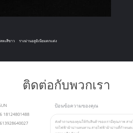
โลหะสีขาว
รางม่านอลูมิเนียมตกแต่ง
ติดต่อกับพวกเรา
SUN
ป้อนข้อความของคุณ
6 18124801488
613928640027