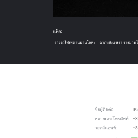
แท็ก:
รางรถไฟเพดานม่านโลหะ
ฉากหลังแรเงา รางม่าน
ชื่อผู้ติดต่อ:
IK
หมายเลขโทรศัพท์:
+8
วอทส์แอพพ์:
+8