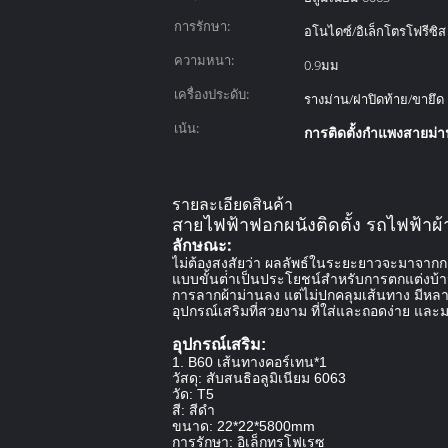
การรักษา:
อโนไดซ์/อิเล็กโตรโฟรีซิส
ความหนา:
0.9มม
เครื่องประดับ:
รางม่าน/ฝาปิดท้าย/ขายึด
เน้น:
การติดตั้งกําแพงสายม่า
รายละเอียดสินค้า
สายไฟฟ้าฟอกผนังติดตั้ง รถไฟฟ้าผ
ลักษณะ:
ไม่ต้องสงสัยว่า ผลลัพธ์ในระยะยาวจะมาจากกา
แบบขั้นต่ําเป็นประโยชน์สําหรับการตกแต่งบ้า
การลากผ้าม่านลง แต่ไม่ปกคลุมเส้นทาง มีหลา
อุปกรณ์เสริมที่สวยงาม ที่ใส่และถอดง่าย และ
อุปกรณ์เสริม:
1. B60 เส้นทางคอร์เทน*1
วัสดุ: สับสนธิอลูมิเนียม 6063
วัด: T5
สี: สีดํา
ขนาด: 22*22*5800mm
การรักษา: อิเล็กทรโฟเรซ