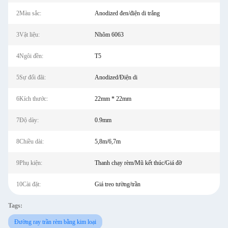
2Màu sắc:
Anodized đen/điện di trắng
3Vật liệu:
Nhôm 6063
4Ngôi đền:
T5
5Sự đối đãi:
Anodized/Điện di
6Kích thước:
22mm * 22mm
7Độ dày:
0.9mm
8Chiều dài:
5,8m/6,7m
9Phụ kiện:
Thanh chạy rèm/Mũ kết thúc/Giá đỡ
10Cài đặt:
Giá treo tường/trần
Tags:
Đường ray trần rèm bằng kim loại