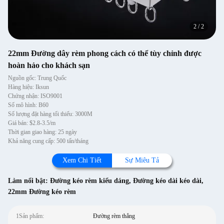
2
/
2
22mm Đường dây rèm phong cách có thể tùy chỉnh được
hoàn hảo cho khách sạn
Nguồn gốc: Trung Quốc
Hàng hiệu: Iksun
Chứng nhận: ISO9001
Số mô hình: B60
Số lượng đặt hàng tối thiểu: 3000M
Giá bán: $2.8-3.5/m
Thời gian giao hàng: 25 ngày
Khả năng cung cấp: 500 tấn/tháng
Xem Chi Tiết
Sự Miêu Tả
Làm nổi bật:
Đường kéo rèm kiểu dáng
,
Đường kéo dài kéo dài
,
22mm Đường kéo rèm
1Sản phẩm:
Đường rèm thẳng