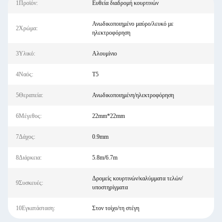
1Προϊόν:
Ευθεία διαδρομή κουρτινών
Ανωδικοποιημένο μαύρο/λευκό με
2Χρώμα:
ηλεκτροφόρηση
3Υλικό:
Αλουμίνιο
4Ναός:
Τ5
5Θεραπεία:
Ανωδικοποιημένη/ηλεκτροφόρηση
6Μέγεθος:
22mm*22mm
7Δάχος:
0.9mm
8Διάρκεια:
5.8m/6.7m
Δρομείς κουρτινών/καλύμματα τελών/
9Συσκευές:
υποστηρίγματα
10Εγκατάσταση:
Στον τοίχο/τη στέγη