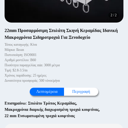
2
/
2
22mm Προσαρμόσιμη Στυλάτη Σκηνή Κεραμίδας Ιδανική
Μακροχρόνια Σιδηροτροχιά Για Ξενοδοχείο
Τόπος καταγωγής: Κίνα
Μάρκα: Iksun
Πιστοποίηση: ISO9001
Αριθμό μοντέλου: B60
Ποσότητα παραγγελίας min: 3000 μέτρα
Τιμή: $2.8-3.5/m
Χρόνος παράδοσης: 25 ημέρες
Δυνατότητα προσφοράς: 500 τόνοι/μήνα
Λεπτομέρεια
Περιγραφή
Επισημαίνω:
Στυλάτο Τρόπος Κεραμίδας
,
Μακροχρόνια διαρκής διαχωρισμένη τροχιά κουρτίνας
,
22 mm Ενσωματωμένη τροχιά κουρτίνας