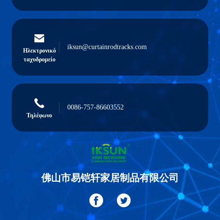
iksun@curtainrodtracks.com
Ηλεκτρονικό
ταχυδρομείο
0086-757-86603552
Τηλέφωνο
佛山市易铠轩家居制品有限公司