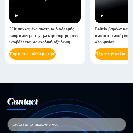
22ft πυκνωμένο σύστημα διαδρομής
Ευθεία βαρέων καθη
κουρτινών με την ηλεκτροφόρηση που
ανώτατη ένωση διαδ
υποβάλλεται σε ανοδική οξείδωση
αλουμινίου
βαρέων καθηκόντων
Πάρτε την καλύτερη τιμή
Πάρτε την καλύτερη
Contact