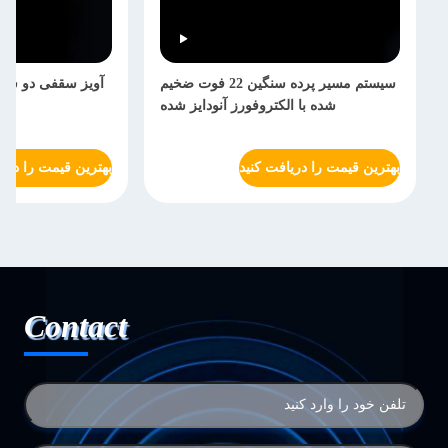
سیستم مسیر پرده سنگین 22 فوت ضخیم
آویز سقفی دو سق
شده با الکتروفورز آنودایز شده
بهترین قیمت را دریافت کنید
بهترین قیمت را دریا
Contact