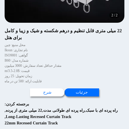
2
/
2
22 میلی متری قابل تنظیم و درهم شکسته و شیک و زیبا و کامل
برای هتل
محل منبع: چین
نام تجاری: Iksun
گواهی: ISO9001
شماره مدل: B60
مقدار حداقل تعداد سفارش: 3000 میلیون
قیمت: $2.8-3.5/m
زمان تحویل: 25 روز
قابلیت ارائه: 500 تن در ماه
جزئیات
شرح
برجسته کردن:
راه پرده ای با سبک,راه پرده ای طولانی مدت,22 میلی متری از پرده
,
,
Long-Lasting Recessed Curtain Track
22mm Recessed Curtain Track