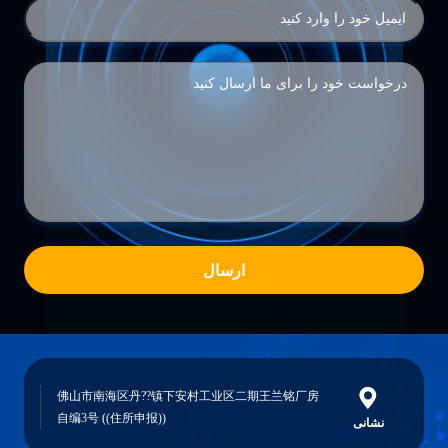
ارسال
佛山市南海区丹??镇下安村工业区二期王兰铭厂房
自编3号 ((住所申报))
نشانی