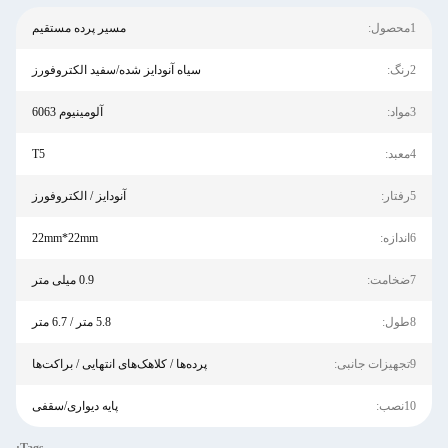
1محصول:
مسیر پرده مستقیم
2رنگ:
سیاه آنودایز شده/سفید الکتروفورز
3مواد:
آلومینیوم 6063
4معبد:
T5
5رفتار:
آنودایز / الکتروفورز
6اندازه:
22mm*22mm
7ضخامت:
0.9 میلی متر
8طول:
5.8 متر / 6.7 متر
9تجهیزات جانبی:
پرده‌ها / کلاهک‌های انتهایی / براکت‌ها
10نصب:
پایه دیواری/سقفی