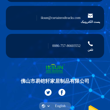
iksun@curtainrodtracks.com
پست الکترونیک
0086-757-86603552
تلفن
佛山市易铠轩家居制品有限公司