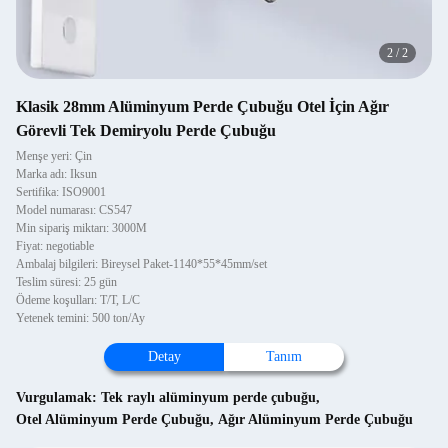
2
/
2
Klasik 28mm Alüminyum Perde Çubuğu Otel İçin Ağır
Görevli Tek Demiryolu Perde Çubuğu
Menşe yeri: Çin
Marka adı: Iksun
Sertifika: ISO9001
Model numarası: CS547
Min sipariş miktarı: 3000M
Fiyat: negotiable
Ambalaj bilgileri: Bireysel Paket-1140*55*45mm/set
Teslim süresi: 25 gün
Ödeme koşulları: T/T, L/C
Yetenek temini: 500 ton/Ay
Detay
Tanım
Vurgulamak:
Tek raylı alüminyum perde çubuğu
,
Otel Alüminyum Perde Çubuğu
,
Ağır Alüminyum Perde Çubuğu