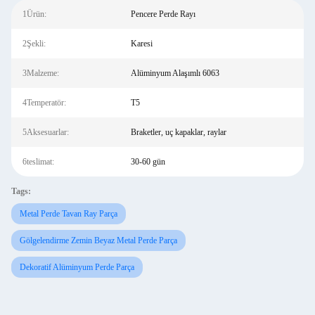
1Ürün:
Pencere Perde Rayı
2Şekli:
Karesi
3Malzeme:
Alüminyum Alaşımlı 6063
4Temperatör:
T5
5Aksesuarlar:
Braketler, uç kapaklar, raylar
6teslimat:
30-60 gün
Tags:
Metal Perde Tavan Ray Parça
Gölgelendirme Zemin Beyaz Metal Perde Parça
Dekoratif Alüminyum Perde Parça