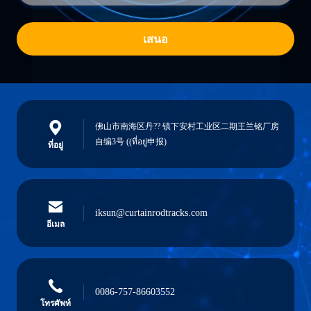
เสนอ
佛山市南海区丹?? 镇下安村工业区二期王兰铭厂房
自编3号 ((ที่อยู่申报)
ที่อยู่
iksun@curtainrodtracks.com
อีเมล
0086-757-86603552
โทรศัพท์