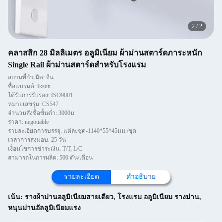
2
/
2
คลาสสิก 28 มิลลิเมตร อลูมิเนียม ผ้าม่านสตาร์ดภาระหนัก
Single Rail ผ้าม่านสตาร์ดสําหรับโรงแรม
สถานที่กำเนิด: จีน
ชื่อแบรนด์: Iksun
ได้รับการรับรอง: ISO9001
หมายเลขรุ่น: CS547
จำนวนสั่งซื้อขั้นต่ำ: 3000ม
ราคา: negotiable
รายละเอียดการบรรจุ: แต่ละชุด-1140*55*45มม./ชุด
เวลาการส่งมอบ: 25 วัน
เงื่อนไขการชำระเงิน: T/T, L/C
สามารถในการผลิต: 500 ตัน/เดือน
รายละเอียด
คำอธิบาย
เน้น:
รางผ้าม่านอลูมิเนียมสายเดียว
,
โรงแรม อลูมิเนียม รางม่าน
,
หนุนม่านอัลลูมิเนียมแรง