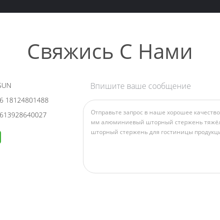
Свяжись С Нами
SUN
Впишите ваше сообщение
6 18124801488
613928640027