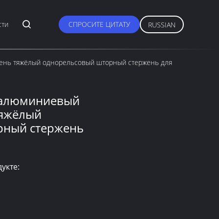
сти
СПРОСИТЕ ЦИТАТУ
RUSSIAN
ень тяжёлый однорельсовый шторный стержень для
 алюминиевый
тяжёлый
рный стержень
укте: