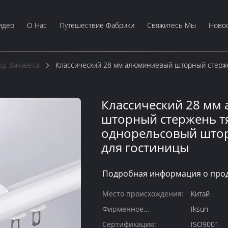
идео
О Нас
Путешествие Фабрики
Свяжитесь Мы
Ново
д Занавеса
Классический 28 мм алюминиевый шторный стерж
Классический 28 мм
шторный стержень 
однорельсовый што
для гостиницы
Подробная информация о прод
Место происхождения:
Китай
Фирменное
Iksun
наименование:
Сертификация:
ISO9001