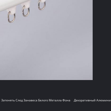
Затенять След Занавеса Белого Металла Фона
Декоративный Алюминие