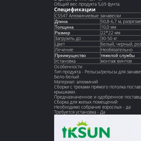
Общий вес продукта 5,69 фунта.
Спецификации
CS547 Алюминиевые занавески
50,8-6,7 м, разреза
Длина
10,0 мм
Толщина
22*22 мм
Размер
Загрузить до
30-50 кг
Цвет
белый, черный, роз
Лечение
Необязательно
Преимущество
тяжелой службы
Установка
монтаж винтов
Особенности
Тип продукта - Рельсы/рельсы для занаве
Бело-белый
Материал: алюминий
Сборки с треками прямого потолка постав
крышками.
Предназначенное и одобренное постав
Сборка для жилых помещений
Необходимо собрание взрослых - да
Требуется установка - Да