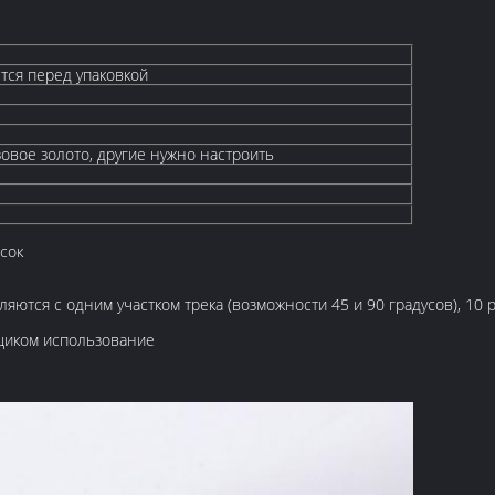
ется перед упаковкой
овое золото, другие нужно настроить
сок
ляются с одним участком трека (возможности 45 и 90 градусов), 1
щиком использование