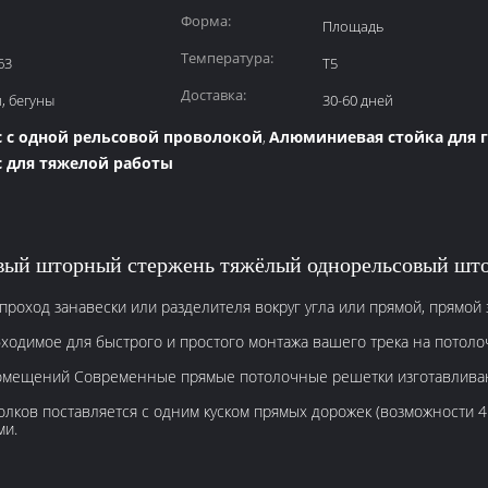
Форма:
Площадь
Температура:
63
Т5
Доставка:
, бегуны
30-60 дней
 с одной рельсовой проволокой
Алюминиевая стойка для 
,
 для тяжелой работы
вый шторный стержень тяжёлый однорельсовый што
роход занавески или разделителя вокруг угла или прямой, прямой 
ходимое для быстрого и простого монтажа вашего трека на потоло
ещений Современные прямые потолочные решетки изготавливают
ков поставляется с одним куском прямых дорожек (возможности 45
ми.