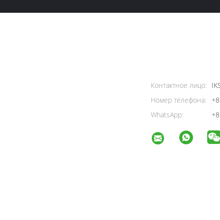
Контактное лицо:
IK
Номер телефона:
+8
WhatsApp:
+8