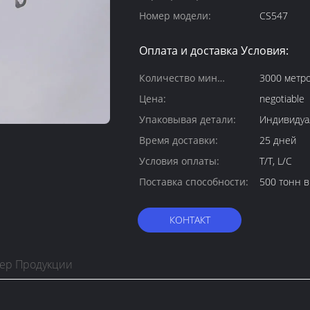
Номер модели:
CS547
Оплата и доставка Условия:
Количество мин
3000 метр
заказа:
Цена:
negotiable
Упаковывая детали:
Индивидуа
Время доставки:
25 дней
Условия оплаты:
T/T, L/C
Поставка способности:
500 тонн в
КОНТАКТ
тер Продукции