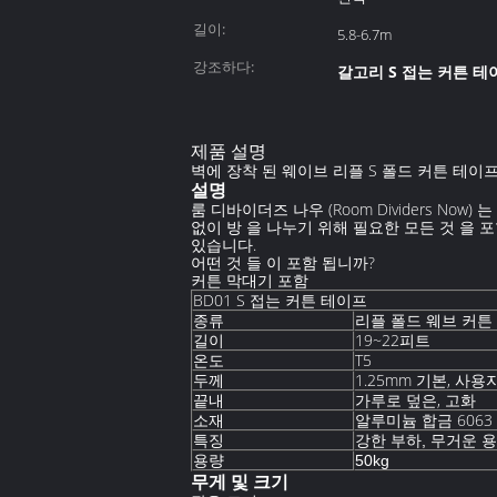
길이:
5.8-6.7m
강조하다:
갈고리 S 접는 커튼 테
제품 설명
벽에 장착 된 웨이브 리플 S 폴드 커튼 테이
설명
룸 디바이더즈 나우 (Room Dividers N
없이 방 을 나누기 위해 필요한 모든 것 을
있습니다.
어떤 것 들 이 포함 됩니까?
커튼 막대기 포함
BD01 S 접는 커튼 테이프
리플 폴드 웨브 커튼
종류
19~22피트
길이
T5
온도
두께
1.25mm 기본, 사용
끝내
가루로 덮은, 고화
소재
알루미늄 합금 6063
특징
강한 부하, 무거운 
용량
50kg
무게 및 크기