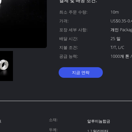
결제 및 배송 조건:
최소 주문 수량:
10m
가격:
US$0.35-0.
포장 세부 사항:
개인 Packag
배달 시간:
25 일
지불 조건:
T/T, L/C
공급 능력:
1000개 톤 
지금 연락
소재:
프
알루미늄합금
두께:
1.2 밀리미터