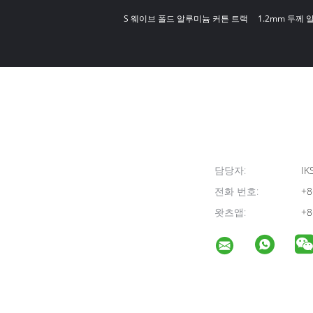
S 웨이브 폴드 알루미늄 커튼 트랙
1.2mm 두께
담당자:
IK
전화 번호:
+8
왓츠앱:
+8