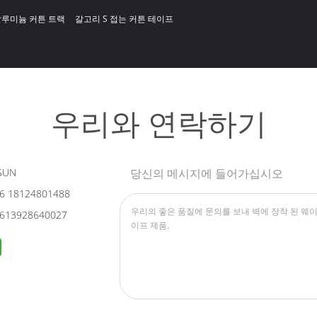
 알루미늄 커튼 트랙
갈고리 S 접는 커튼 테이프
우리와 연락하기
SUN
당신의 메시지에 들어가십시오
6 18124801488
613928640027