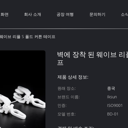
화면
회사 소개
공장 여행
문의하기
소
 웨이브 리플 S 폴드 커튼 테이프
벽에 장착 된 웨이브 리
프
제품 상세 정보:
원래 장소:
중국
브랜드 이름:
Iksun
인증:
ISO9001
모델 번호:
BD-01