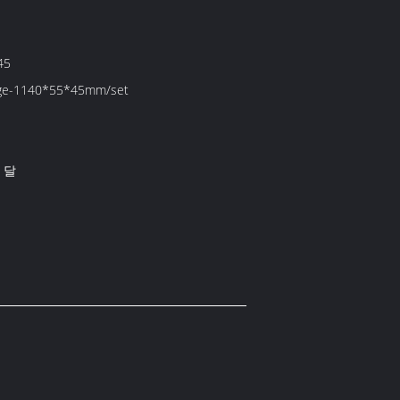
45
e-1140*55*45mm/set
/ 달