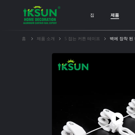
집
제품
홈
제품 소개
S 접는 커튼 테이프
벽에 장착 된