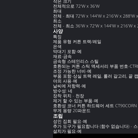
작은 크기
전체적으로 72'W x 36'W
최대
전체 - 최대 72'W x 144'W x 216'W x 288'W x
최소
전체 - 최소 36'W x 72'W x 144'W x 216'W x 
사양
특징
제품 유형 커튼 트랙/레일
은색
막대기 포함-예
재료-금속
금속형 스테인리스 스틸
호환되는 커튼 스틱 액세서리 부품 번호-CTR
조정 가능한 너비-예
부품 포함-상실 트랙 레일, 롤러 갈고리, 끝 캡
야외 사용-예
날씨에 저항력-예
방수성: 네
장착 위치 - 천장
제거 할 수 있는 부품-예
호환성 코너 커튼 하드웨어 세트 CT90CORN
무게 용량 20파운드
조립
성인 집회 필요-예
추가 도구가 필요합니다 (함수 없습니다) -
설치가 필요-예