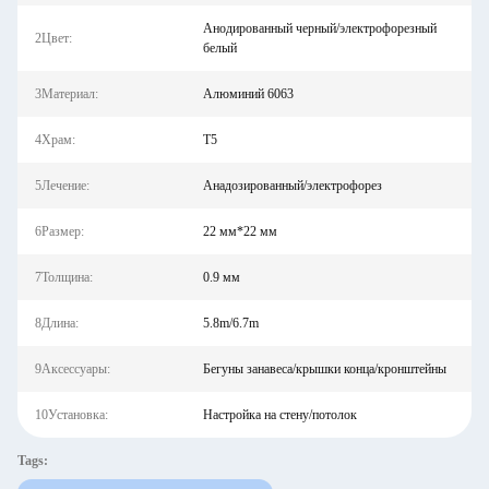
Анодированный черный/электрофорезный
2Цвет:
белый
3Материал:
Алюминий 6063
4Храм:
Т5
5Лечение:
Анадозированный/электрофорез
6Размер:
22 мм*22 мм
7Толщина:
0.9 мм
8Длина:
5.8m/6.7m
9Аксессуары:
Бегуны занавеса/крышки конца/кронштейны
10Установка:
Настройка на стену/потолок
Tags: