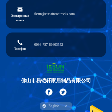
iksun@curtainrodtracks.com
Электронная
почта
0086-757-86603552
Телефон
佛山市易铠轩家居制品有限公司