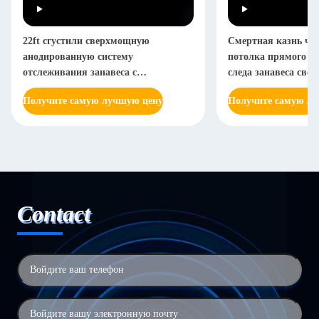
22ft сгустили сверхмощную
Смертная казнь че
анодированную систему
потолка прямого а
отслеживания занавеса с
следа занавеса све
электрофорезом
двойная
Получите самую лучшую цену
Получите самую л
Contact