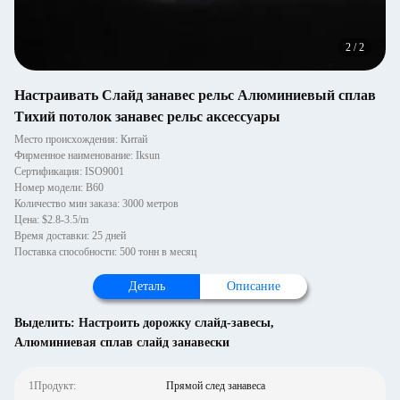
2
/
2
Настраивать Слайд занавес рельс Алюминиевый сплав
Тихий потолок занавес рельс аксессуары
Место происхождения: Китай
Фирменное наименование: Iksun
Сертификация: ISO9001
Номер модели: B60
Количество мин заказа: 3000 метров
Цена: $2.8-3.5/m
Время доставки: 25 дней
Поставка способности: 500 тонн в месяц
Деталь
Описание
Выделить:
Настроить дорожку слайд-завесы
,
Алюминиевая сплав слайд занавески
1Продукт:
Прямой след занавеса