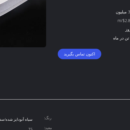
ون
$2.8-
اکنون تماس بگیرید
رنگ:
سیاه آنودایز شده/سفی
معبد:
T5