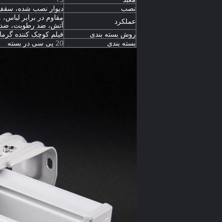
نصب
دیوار نصب شده، سق
مقاوم در برابر لباس، 
عملکرد
آتش، ضد رطوبت، ضد 
روش بسته بندی
فیلم کوچک کننده گرما، E، W
بسته بندی
20 پی سی در بسته