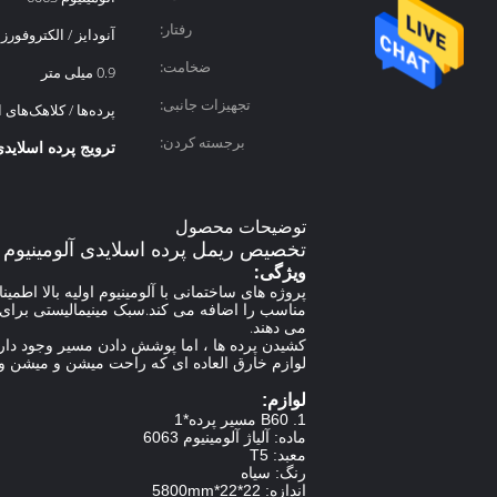
رفتار:
آنودایز / الکتروفورز
ضخامت:
0.9 میلی متر
تجهیزات جانبی:
پرده‌ها / کلاهک‌های ا
برجسته کردن:
ترویج پرده اسلاید
توضیحات محصول
تخصیص ریمل پرده اسلایدی آلومینیوم 
ویژگی:
پروژه های ساختمانی با آلومینیوم اولیه بالا اط
مناسب را اضافه می کند.سبک مینیمالیستی برای
می دهند.
کشیدن پرده ها ، اما پوشش دادن مسیر وجود دارد
لوازم خارق العاده ای که راحت میشن و میشن و
لوازم:
1. B60 مسیر پرده*1
ماده: آلیاژ آلومینیوم 6063
معبد: T5
رنگ: سیاه
اندازه: 22*22*5800mm