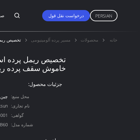
درخواست نقل قول
صف
PERSIAN
خانه
محصولات
مسیر پرده آلومینیومی
تخصیص ریمل 
تخصیص ریمل پرده اسلا
خاموش سقف پرده ریل
جزئیات محصول:
محل منبع:
چین
نام تجاری:
ksun
گواهی:
9001
شماره مدل:
B60