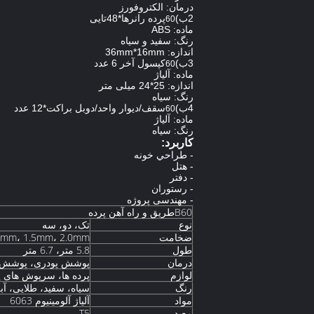
درمان: الکتروفورز
2ب)
پرده رانرها*48تایی
60
ماده: ABS
رنگ: سفید و سیاه
اندازه: 36mm*16mm
3ب)
کپسول آخر 6 عدد
60
ماده: آلیاژ
اندازه: 25*24 میلی متر
رنگ: سیاه
4ب)
سقف/دیوار واحد/دوبل براکت*12 عدد
60
ماده: آلیاژ
رنگ: سیاه
کاربرد:
- طراحي خونه
- هتل
- دفتر
- رستوران
- مهندسی پروژه
B60طريق و راه آهن پرده
نوع
تک، دو، سه
ضخامت
.2mm، 1.5mm، 2.0mm
طول
5.8 متر، 6.7 متر
درمان
پوشش پودری، پوشش درخ
لوازم
پرده ها، سرپوش های پا
رنگ
سیاه، سفید، طلایی، آب
مواد
آلیاژ آلومینیوم 6063
معبد
T5