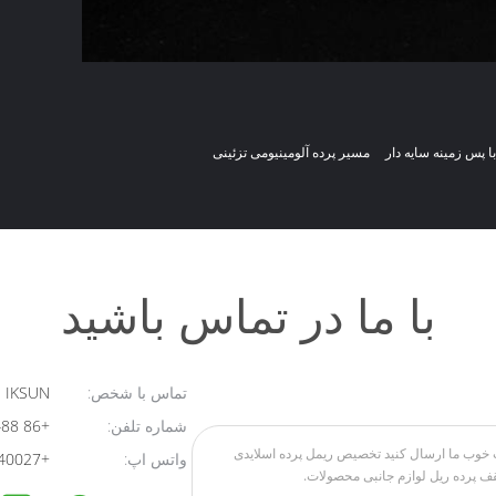
 پس زمینه سایه دار
مسیر پرده آلومینیومی تزئینی
با ما در تماس باشید
تماس با شخص:
IKSUN
شماره تلفن:
+86 18124801488
واتس اپ:
+8613928640027