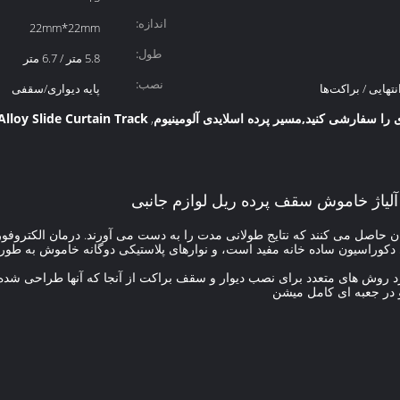
اندازه:
22mm*22mm
طول:
5.8 متر / 6.7 متر
نصب:
نتهایی / براکت‌ها
پایه دیواری/سقفی
ی را سفارشی کنید,مسیر پرده اسلایدی آلومینیوم
loy Slide Curtain Track
,
آلیاژ خاموش سقف پرده ریل لوازم جانبی
مینان حاصل می کنند که نتایج طولانی مدت را به دست می آورند. درمان الکتروفو
 دکوراسیون ساده خانه مفید است، و نوارهای پلاستیکی دوگانه خاموش به طو
 روش های متعدد برای نصب دیوار و سقف براکت از آنجا که آنها طراحی شده ان
 در جعبه ای کامل میشن