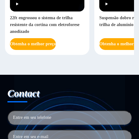
22ft engrossou o sistema de trilha
Suspensão dobro resi
resistente da cortina com eletroforese
trilha de alumínio re
anodizado
Obtenha o melhor preço
Obtenha o melhor pr
Contact