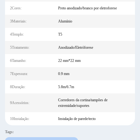
2Cores:
Preto anodizado/branco por eletroforese
3Materiais:
Alumínio
4Templo:
T5
5Tratamento:
Anodizado/Eletróforese
6Tamanho:
22 mm*22 mm
7Espessura:
0.9 mm
8Duração:
5.8m/6.7m
Corredores da cortina/tampões de
9Acessórios:
extremidade/suportes
10Instalação:
Instalação de parede/tecto
Tags: