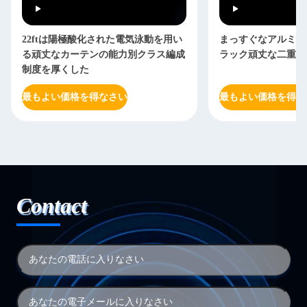
22ftは陽極酸化された電気泳動を用い
まっすぐなアルミニ
る頑丈なカーテンの能力別クラス編成
ラック頑丈な二重に
制度を厚くした
最もよい価格を得なさい
最もよい価格を得な
Contact