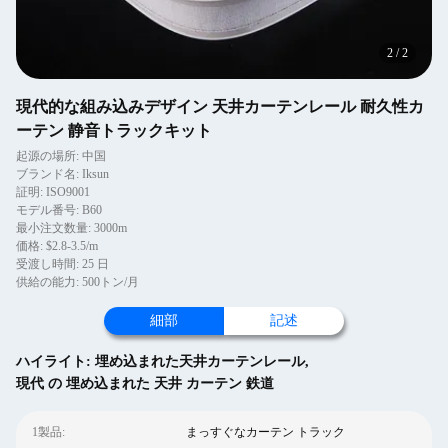
2
/
2
現代的な組み込みデザイン 天井カーテンレール 耐久性カ
ーテン 静音トラックキット
起源の場所: 中国
ブランド名: Iksun
証明: ISO9001
モデル番号: B60
最小注文数量: 3000m
価格: $2.8-3.5/m
受渡し時間: 25 日
供給の能力: 500トン/月
細部
記述
ハイライト:
埋め込まれた天井カーテンレール
,
現代 の 埋め込まれた 天井 カーテン 鉄道
1製品:
まっすぐなカーテン トラック