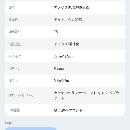
2色:
アノジス黒/電球解剖白
3材料:
アルミニウム6063
4寺院:
T5
5治療法:
アノジス/電球化
6サイズ:
22mm*22mm
7厚さ:
0.9mm
8長さ:
5.8m/6.7m
カーテンのランナー/エンド キャップ/ブラ
9アクセサリー:
ケット
10設置:
壁/天井のマウント
Tags: