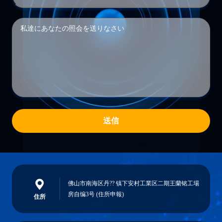
送信
佛山市南海区丹?? 镇下安村工業区二期王蘭铭工場
房自编3号 (住所申報)
住所