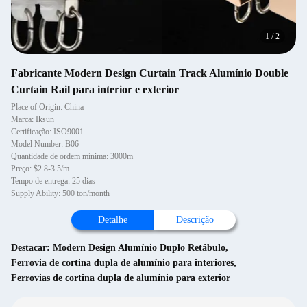
1
/
2
Fabricante Modern Design Curtain Track Alumínio Double
Curtain Rail para interior e exterior
Place of Origin: China
Marca: Iksun
Certificação: ISO9001
Model Number: B06
Quantidade de ordem mínima: 3000m
Preço: $2.8-3.5/m
Tempo de entrega: 25 dias
Supply Ability: 500 ton/month
Detalhe
Descrição
Destacar:
Modern Design Alumínio Duplo Retábulo
,
Ferrovia de cortina dupla de alumínio para interiores
,
Ferrovias de cortina dupla de alumínio para exterior