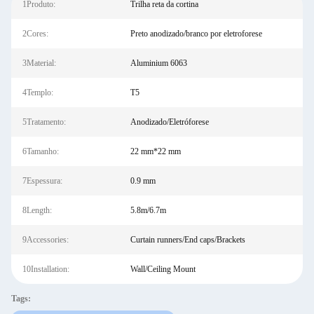
1Produto:
Trilha reta da cortina
2Cores:
Preto anodizado/branco por eletroforese
3Material:
Aluminium 6063
4Templo:
T5
5Tratamento:
Anodizado/Eletróforese
6Tamanho:
22 mm*22 mm
7Espessura:
0.9 mm
8Length:
5.8m/6.7m
9Accessories:
Curtain runners/End caps/Brackets
10Installation:
Wall/Ceiling Mount
Tags: