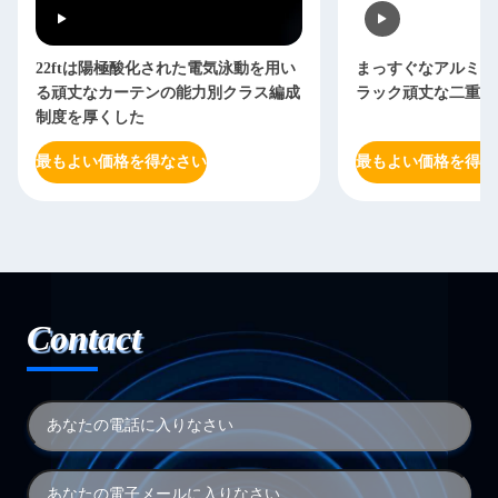
22ftは陽極酸化された電気泳動を用い
まっすぐなアルミニ
る頑丈なカーテンの能力別クラス編成
ラック頑丈な二重に
制度を厚くした
最もよい価格を得なさい
最もよい価格を得な
Contact