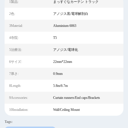
1製品:
まっすぐなカーテン トラック
2色:
アノジス黒/電球解剖白
3Material:
Aluminium 6063
4寺院:
T5
5治療法:
アノジス/電球化
6サイズ:
22mm*22mm
7厚さ:
0.9mm
8Length:
5.8m/6.7m
9Accessories:
Curtain runners/End caps/Brackets
10Installation:
Wall/Ceiling Mount
Tags: