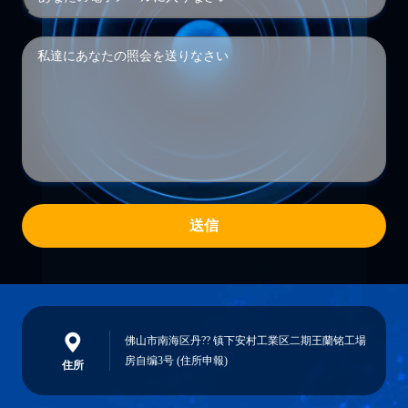
送信
佛山市南海区丹?? 镇下安村工業区二期王蘭铭工場
房自编3号 (住所申報)
住所