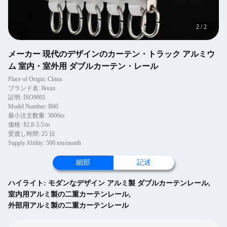
2
/
2
メーカー 現代のデザインのカーテン・トラック アルミウ
ム 室内・室外用 ダブルカーテン・レール
Place of Origin: China
ブランド名: Iksun
証明: ISO9001
Model Number: B06
最小注文数量: 3000m
価格: $2.8-3.5/m
受渡し時間: 25 日
Supply Ability: 500 ton/month
細部
記述
ハイライト:
モダンなデザイン アルミ製 ダブルカーテンレール
,
室内用アルミ製の二重カーテンレール
,
外部用アルミ製の二重カーテンレール