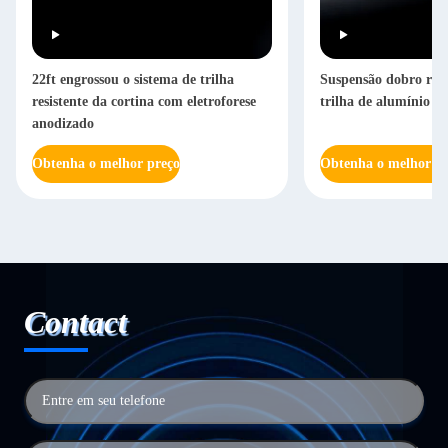
22ft engrossou o sistema de trilha
Suspensão dobro resi
resistente da cortina com eletroforese
trilha de alumínio re
anodizado
Obtenha o melhor preço
Obtenha o melhor pr
Contact