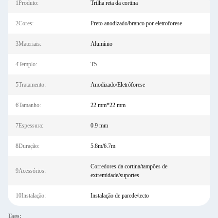
1Produto:
Trilha reta da cortina
2Cores:
Preto anodizado/branco por eletroforese
3Materiais:
Alumínio
4Templo:
T5
5Tratamento:
Anodizado/Eletróforese
6Tamanho:
22 mm*22 mm
7Espessura:
0.9 mm
8Duração:
5.8m/6.7m
Corredores da cortina/tampões de
9Acessórios:
extremidade/suportes
10Instalação:
Instalação de parede/tecto
Tags: