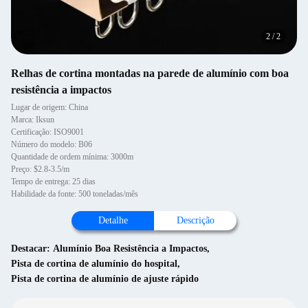
2
/
2
Relhas de cortina montadas na parede de alumínio com boa
resistência a impactos
Lugar de origem: China
Marca: Iksun
Certificação: ISO9001
Número do modelo: B06
Quantidade de ordem mínima: 3000m
Preço: $2.8-3.5/m
Tempo de entrega: 25 dias
Habilidade da fonte: 500 toneladas/mês
Detalhe
Descrição
Destacar:
Alumínio Boa Resistência a Impactos
,
Pista de cortina de alumínio do hospital
,
Pista de cortina de alumínio de ajuste rápido