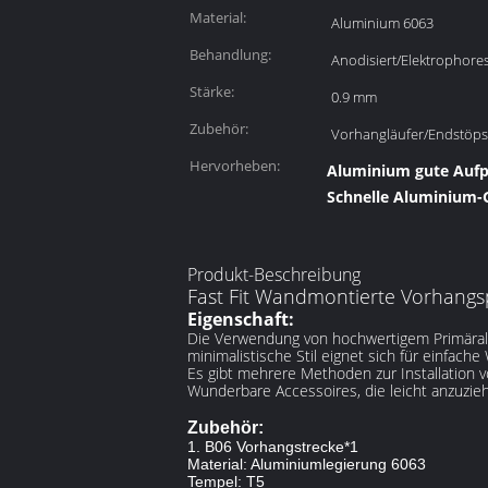
Material:
Aluminium 6063
Behandlung:
Anodisiert/Elektrophore
Stärke:
0.9 mm
Zubehör:
Vorhangläufer/Endstöp
Hervorheben:
Aluminium gute Aufpr
Schnelle Aluminium-
Produkt-Beschreibung
Fast Fit Wandmontierte Vorhangs
Eigenschaft:
Die Verwendung von hochwertigem Primäralum
minimalistische Stil eignet sich für einfach
Es gibt mehrere Methoden zur Installation v
Wunderbare Accessoires, die leicht anzuzie
Zubehör:
1. B06 Vorhangstrecke*1
Material: Aluminiumlegierung 6063
Tempel: T5