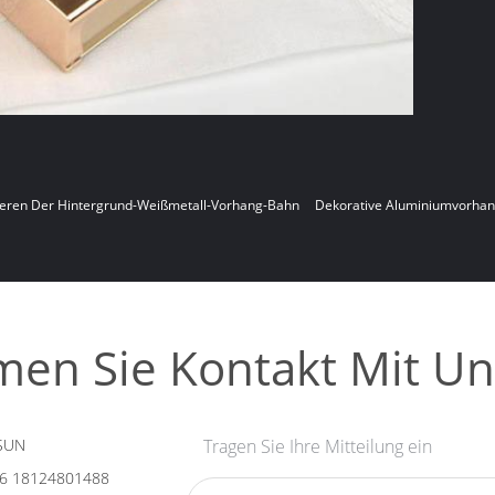
ieren Der Hintergrund-Weißmetall-Vorhang-Bahn
Dekorative Aluminiumvorha
en Sie Kontakt Mit Un
SUN
Tragen Sie Ihre Mitteilung ein
6 18124801488