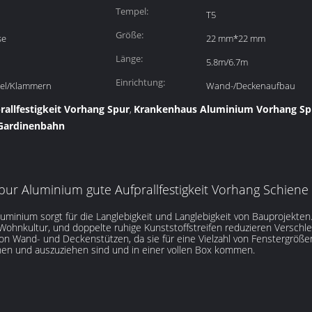
Tempel:
T5
Größe:
se
22 mm*22 mm
Länge:
5.8m/6.7m
Einrichtung:
sel/Klammern
Wand-/Deckenaufbau
allfestigkeit Vorhang Spur
Krankenhaus Aluminium Vorhang Sp
,
Gardinenbahn
pur Aluminium gute Aufprallfestigkeit Vorhang Schien
inium sorgt für die Langlebigkeit und Langlebigkeit von Bauprojekten
e Wohnkultur, und doppelte ruhige Kunststoffstreifen reduzieren Verschl
on Wand- und Deckenstützen, da sie für eine Vielzahl von Fenstergrößen
hen und auszuziehen sind und in einer vollen Box kommen.