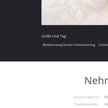
Größe Und Tag:
Metallvorhang-Decken-Schienenstrang
Schatt
Nehm
Ansprechpartner:
IK
Telefonnummer:
+8