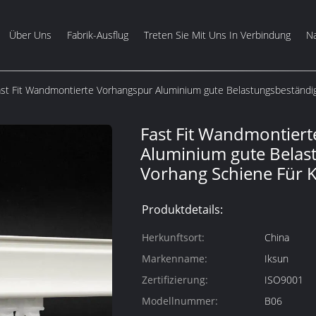
Über Uns
Fabrik-Ausflug
Treten Sie Mit Uns In Verbindung
Na
ast Fit Wandmontierte Vorhangspur Aluminium gute Belastungsbeständi
Fast Fit Wandmontier
Aluminium gute Belas
Vorhang Schiene Für 
Produktdetails:
Herkunftsort:
China
Markenname:
Iksun
Zertifizierung:
ISO9001
Modellnummer:
B06