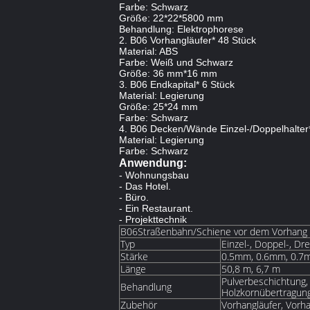
Farbe: Schwarz
Größe: 22*22*5800 mm
Behandlung: Elektrophorese
2. B06 Vorhangläufer* 48 Stück
Material: ABS
Farbe: Weiß und Schwarz
Größe: 36 mm*16 mm
3. B06 Endkapital* 6 Stück
Material: Legierung
Größe: 25*24 mm
Farbe: Schwarz
4. B06 Decken/Wände Einzel-/Doppelhalter
Material: Legierung
Farbe: Schwarz
Anwendung:
- Wohnungsbau
- Das Hotel.
- Büro.
- Ein Restaurant.
- Projekttechnik
B06Straßenbahn/Schiene vor dem Vorhang
Typ
Einzel-, Doppel-, Dre
Stärke
0.5mm, 0.6mm, 0.7
Länge
50,8 m, 6,7 m
Pulverbeschichtung,
Behandlung
Holzkornübertragun
Zubehör
Vorhangläufer, Vorh