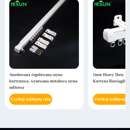
Anodowana regulowana szyna
1mm Heavy Duty Met
kurtynowa, wysuwana metalowa szyna
Kurtyna Rozciągliwa
sufitowa
Uzyskaj najlepszą cenę
Uzyskaj najlepszą c