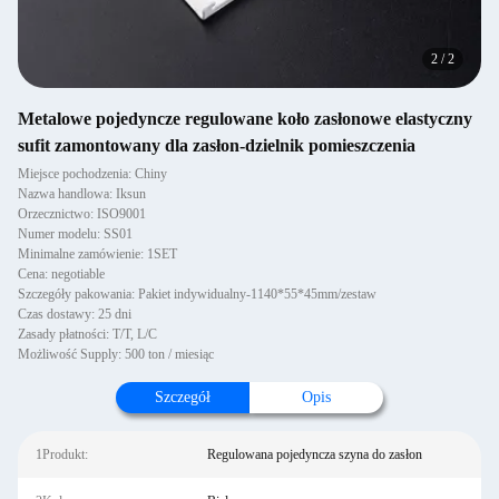
2
/
2
Metalowe pojedyncze regulowane koło zasłonowe elastyczny
sufit zamontowany dla zasłon-dzielnik pomieszczenia
Miejsce pochodzenia: Chiny
Nazwa handlowa: Iksun
Orzecznictwo: ISO9001
Numer modelu: SS01
Minimalne zamówienie: 1SET
Cena: negotiable
Szczegóły pakowania: Pakiet indywidualny-1140*55*45mm/zestaw
Czas dostawy: 25 dni
Zasady płatności: T/T, L/C
Możliwość Supply: 500 ton / miesiąc
Szczegół
Opis
1Produkt:
Regulowana pojedyncza szyna do zasłon