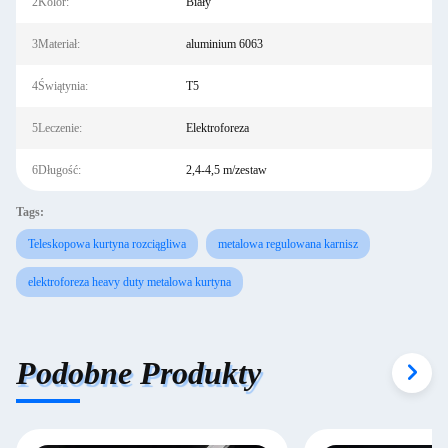
2Kolor:
Biały
3Materiał:
aluminium 6063
4Świątynia:
T5
5Leczenie:
Elektroforeza
6Długość:
2,4-4,5 m/zestaw
Tags:
Teleskopowa kurtyna rozciągliwa
metalowa regulowana karnisz
elektroforeza heavy duty metalowa kurtyna
Podobne Produkty