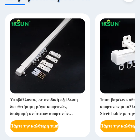
Υποβάλλοντας σε ανοδική οξείδωση
1mm βαρέων καθηκό
διευθετήσιμη ράγα κουρτινών,
κουρτινών μετάλλων
διαδρομή ανώτατων κουρτινών
Stretchable με την 
μετάλλων με δυνατότητα επέκτασης
Πάρτε την καλύτερη τιμή
Πάρτε την καλύτερη