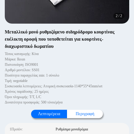
2
/
2
Μεταλλικό μονό ρυθμιζόμενο σιδηρόδρομο κουρτίνας
ευέλικτη οροφή που τοποθετείται για κουρτίνες-
διαχωριστικό δωματίου
Τόπος καταγωγής: Κίνα
Μάρκα: Iksun
Πιστοποίηση: ISO9001
Αριθμό μοντέλου: SS01
Ποσότητα παραγγελίας min: 1 σύνολο
Τιμή: negotiable
Συσκευασία λεπτομέρειες: Ατομική συσκευασία-1140*55*45mm/set
Χρόνος παράδοσης: 25 ημέρες
Όροι πληρωμής: T/T, L/C
Δυνατότητα προσφοράς: 500 τόνοι/μήνα
Λεπτομέρεια
Περιγραφή
1Προϊόν:
Ρυθμίσιμα μονοδρόμια