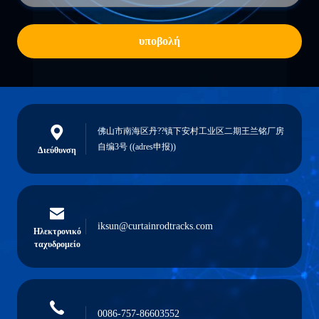
υποβολή
佛山市南海区丹??镇下安村工业区二期王兰铭厂房
自编3号 ((adres申报))
Διεύθυνση
iksun@curtainrodtracks.com
Ηλεκτρονικό
ταχυδρομείο
0086-757-86603552