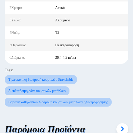
2Χρώμα:
Λευκό
3Υλικό:
Αλουμίνιο
4Ναός:
Τ5
5Θεραπεία:
Ηλεκτροφόρηση
6Διάρκεια:
20,4-4,5 m/σετ
Tags:
Τηλεσκοπική διαδρομή κουρτινών Stretchable
Διευθετήσιμη ράγα κουρτινών μετάλλων
Βαρέων καθηκόντων διαδρομή κουρτινών μετάλλων ηλεκτροφόρησης
Παρόμοια Προϊόντα