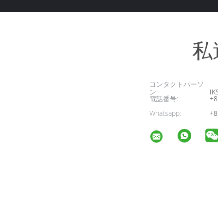
私
コンタクトパーソ
ン:
IK
電話番号:
+8
Whatsapp:
+8