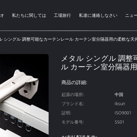
オ
私たちに関しては
工場旅行
私達に連絡しなさい
ニュ
ル シングル 調整可能なカーテンレール カーテン室分隔器用の柔軟な天
メタル シングル 調
ル カーテン室分隔器
商品の詳細:
起源の場所:
中国
ブランド名:
Iksun
証明:
ISO9001
モデル番号:
SS01