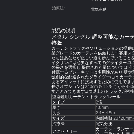
治療法:
電気泳動
製品の説明
メタル シングル 調整可能なカー
特徴:
カーテントラックやソリューションの提供は
業グレードのカーテンを供給します客服スタ
たちはあなたが正しい道を歩んでいることを
イクサンには必要なすべてのグライダー,ユ
の長さを選択し,提供された量については"仕
付属するブレーキットは多用性があり,壁や
独創的な配送されたグライダーには カーテ
あるアイレットに接続するために使用できま
長さオプションは240cm (94 3/8 ") 
すことができます.2つ以上のトラックが密接
望遠鏡用カーテン・トラック/レール
2倍
タイプ
1.0mm
厚さ
2.4〜4.5m
長さ
サイズ
内部軌跡:20*20mm
治療法
電気分泌
カーテン・ランナー
アクセサリー
ク・ブラケット,専