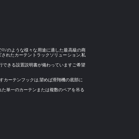
でRVのような様々な用途に適した最高級の商
ズされたカーテントラックソリューション,私
実行できる設置説明書が備わっていますご希望
すカーテンフックは,望めば滑翔機の底部に
横に引っ張られた単一のカーテンまたは複数のペアを吊る