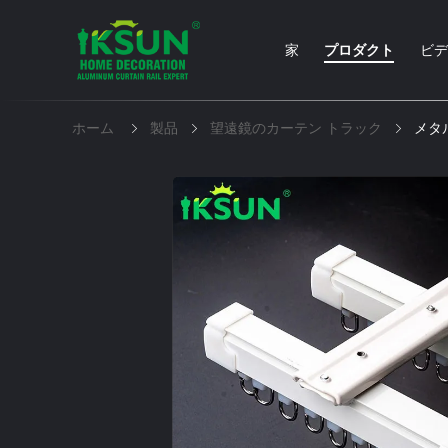
家
プロダクト
ビデ
ホーム
製品
望遠鏡のカーテン トラック
メタ