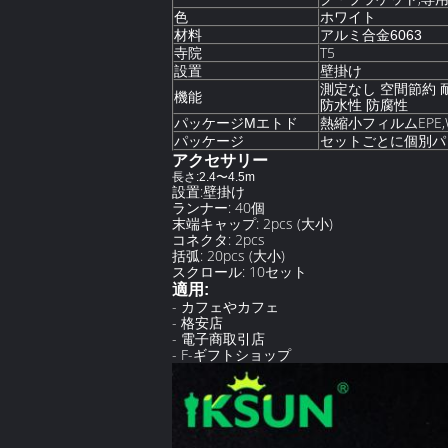
ホワイト
色
材料
アルミ合金6063
T5
寺院
設置
壁掛け
測定なし 空間節約 
機能
防水性 防腐性
エトド
熱縮小フィルム
EPE
パッケージM
セットごとに個別パ
パッケージ
アクセサリー
長さ:2.4〜4.5m
設置:壁掛け
ランナー: 40個
末端キャップ: 2pcs (大小)
コネクタ: 2pcs
括弧: 20pcs (大小)
スクロール: 10セット
適用:
- カフェやカフェ
- 格安店
- 電子商取引店
- F-ギフトショップ