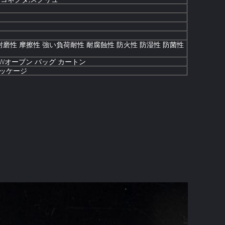
耐磨性 摩擦性 強い負荷耐性 耐腐蝕性 防火性 防湿性 防菌性
,W
オーブン
バッグ カートン
ッケージ