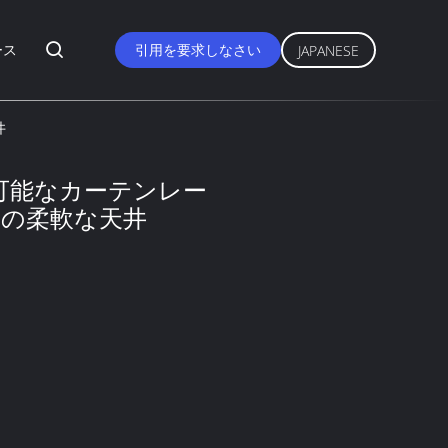
ース
引用を要求しなさい
JAPANESE
井
整可能なカーテンレー
用の柔軟な天井