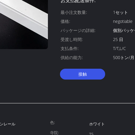
お支払配送条件:
最小注文数量:
1セット
価格:
negotiable
パッケージの詳細:
個別パッケー
受渡し時間:
25 日
支払条件:
T/T,L/C
供給の能力:
500トン/月
接触
色:
ンレール
ホワイト
寺院:
T5