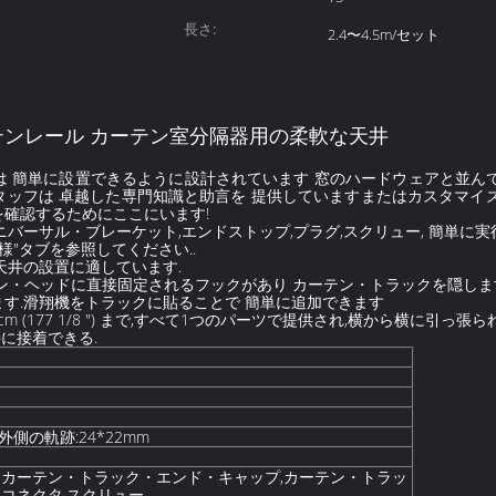
長さ:
2.4〜4.5m/セット
テンレール カーテン室分隔器用の柔軟な天井
 簡単に設置できるように設計されています 窓のハードウェアと並ん
ッフは 卓越した専門知識と助言を 提供していますまたはカスタマイ
確認するためにここにいます!
ニバーサル・ブレーケット,エンドストップ,プラグ,スクリュー, 簡単に
様"タブを参照してください..
天井の設置に適しています.
ン・ヘッドに直接固定されるフックがあり カーテン・トラックを隠しま
す.滑翔機をトラックに貼ることで 簡単に追加できます
から450cm (177 1/8 ") まで,すべて1つのパーツで提供され,横から
に接着できる.
,外側の軌跡:24*22mm
,カーテン・トラック・エンド・キャップ,カーテン・トラッ
用コネクタ,スクリュー