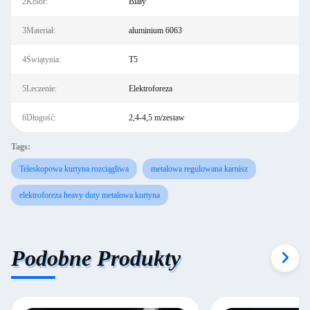
2Kolor:
Biały
3Materiał:
aluminium 6063
4Świątynia:
T5
5Leczenie:
Elektroforeza
6Długość:
2,4-4,5 m/zestaw
Tags:
Teleskopowa kurtyna rozciągliwa
metalowa regulowana karnisz
elektroforeza heavy duty metalowa kurtyna
Podobne Produkty