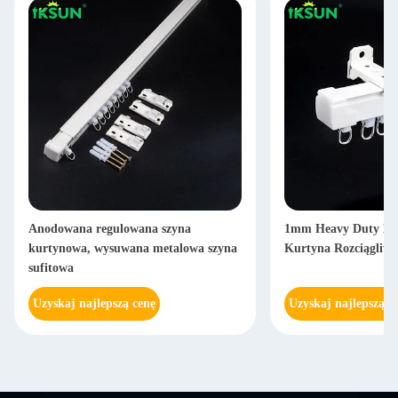
Anodowana regulowana szyna
1mm Heavy Duty Met
kurtynowa, wysuwana metalowa szyna
Kurtyna Rozciągliwa
sufitowa
Uzyskaj najlepszą cenę
Uzyskaj najlepszą c