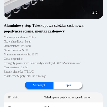
2
/
2
Aluminiowy stop Teleskopowa ścieżka zasłonowa,
pojedyncza ściana, montaż zasłonowy
Miejsce pochodzenia: Chiny
Nazwa handlowa: Iksun
Orzecznictwo: ISO9001
Numer modelu: SS01
Minimalne zamówienie: 1SET
Cena: negotiable
Szczegóły pakowania: Pakiet indywidualny-1140*55*45mm/zestaw
Czas dostawy: 25 dni
Zasady płatności: T/T, L/C
Możliwość Supply: 500 ton / miesiąc
Szczegół
Opis
1Produkt:
Teleskopowa pojedyncza szyna do zasłon