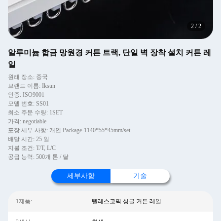
2
/
2
알루미늄 합금 망원경 커튼 트랙, 단일 벽 장착 설치 커튼 레
일
원래 장소: 중국
브랜드 이름: Iksun
인증: ISO9001
모델 번호: SS01
최소 주문 수량: 1SET
가격: negotiable
포장 세부 사항: 개인 Package-1140*55*45mm/set
배달 시간: 25 일
지불 조건: T/T, L/C
공급 능력: 500개 톤 / 달
세부사항
기술
1제품:
텔레스코픽 싱글 커튼 레일