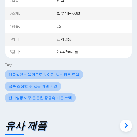
2색상:
흰색
3소재:
알루미늄 6063
4템플:
T5
5처리:
전기영동
6길이:
2.4-4.5m/세트
Tags:
신축성있는 육안으로 보이지 않는 커튼 트랙
금속 조정할 수 있는 커텐 레일
전기영동 아주 튼튼한 중금속 커튼 트랙
유사 제품