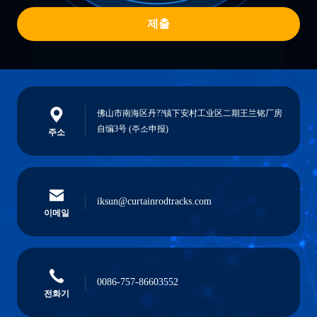
제출
佛山市南海区丹??镇下安村工业区二期王兰铭厂房
自编3号 (주소申报)
주소
iksun@curtainrodtracks.com
이메일
0086-757-86603552
전화기