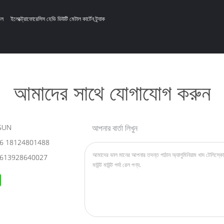
েল
ইলেক্ট্রোফোরেসিস হেভি ডিউটি ​​মেটাল কার্টেন ট্র্যাক
আমাদের সাথে যোগাযোগ করুন
SUN
আপনার বার্তা লিখুন
6 18124801488
613928640027