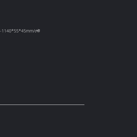
যাকেজ-1140*55*45mm/সেট