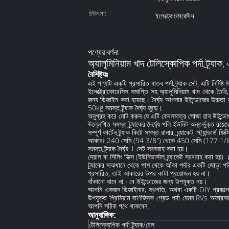
চিকিৎসা:
ইলেক্ট্রোফোরেসিস
পণ্যের বর্ণনা
অ্যালুমিনিয়াম খাদ টেলিস্কোপিক পর্দা ট্র্যাক, 
বৈশিষ্ট্যঃ
এই পণ্যটি একটি প্রসারিত ধাতব পর্দা ট্র্যাক সেট, এটি নির্দ
ইলেক্ট্রোফোরেসিস সমাপ্তি সহ অ্যালুমিনিয়াম খাদ থেকে তৈরি
জন্য ডিজাইন করা হয়েছে। দৈর্ঘ্য আপনার উইন্ডোজের উচ্চতা সা
50kg সমস্ত ট্র্যাক দৈর্ঘ্য জুড়ে।
অনুগ্রহ করে নোট করুন যে এটি কেবলমাত্র সোজা রান উইন্ডোগু
উল্লেখিত সমস্ত ট্র্যাকের দৈর্ঘ্যে পলি ইউনিট অন্তর্ভুক্ত রয়ে
সম্পূর্ণ কার্টেন ট্র্যাক কিটে সমস্ত রানার, ব্র্যাকেট, স্ট্যান্ডার্ড ফ
আকারঃ 240 সেমি (94 3/8") থেকে 450 সেমি (177 1/
সমস্ত ট্র্যাক দৈর্ঘ্য 1 সেট সরবরাহ করা হয়।
দেয়াল বা সিলিং ফিক্স (ইউনিভার্সাল ব্র্যাকেট সরবরাহ করা হয়) 
ট্র্যাকের মাঝখানে থেকে পাশ থেকে আঁকা পর্দার একটি জোড়া 
প্রসারিত, তাই আকারের উপর কাটা প্রয়োজন হয় না।
বাঁকানো যাবে না ∙ বে উইন্ডোজের জন্য উপযুক্ত নয়।
আপনি একজন ডিজাইনার, স্থপতি, অথবা একটি DIY প্রকল্পে em
উপযুক্ত প্রিমিয়াম বাণিজ্যিক গ্রেড পর্দা যেমন RVs অফারআম
আপনি সঠিক পথে থাকবেন!
আনুষাঙ্গিক:
টেলিস্কোপিক পর্দা ট্র্যাক/রেল