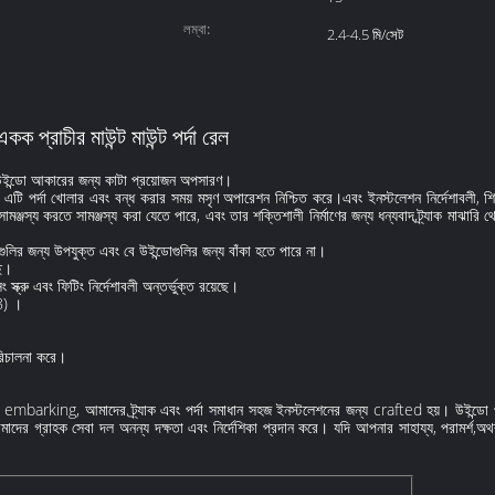
লম্বা:
2.4-4.5 মি/সেট
একক প্রাচীর মাউন্ট মাউন্ট পর্দা রেল
িষ্ট উইন্ডো আকারের জন্য কাটা প্রয়োজন অপসারণ।
, এটি পর্দা খোলার এবং বন্ধ করার সময় মসৃণ অপারেশন নিশ্চিত করে।এবং ইনস্টলেশন নির্দেশাবলী, শ
মঞ্জস্য করতে সামঞ্জস্য করা যেতে পারে, এবং তার শক্তিশালী নির্মাণের জন্য ধন্যবাদ,ট্র্যাক মাঝারি থ
লির জন্য উপযুক্ত এবং বে উইন্ডোগুলির জন্য বাঁকা হতে পারে না।
ছে।
িক্সিং স্ক্রু এবং ফিটিং নির্দেশাবলী অন্তর্ভুক্ত রয়েছে।
8) ।
।
পরিচালনা করে।
barking, আমাদের ট্র্যাক এবং পর্দা সমাধান সহজ ইনস্টলেশনের জন্য crafted হয়। উইন্ডো পর্দা 
াদের গ্রাহক সেবা দল অনন্য দক্ষতা এবং নির্দেশিকা প্রদান করে। যদি আপনার সাহায্য, পরামর্শ,অথব