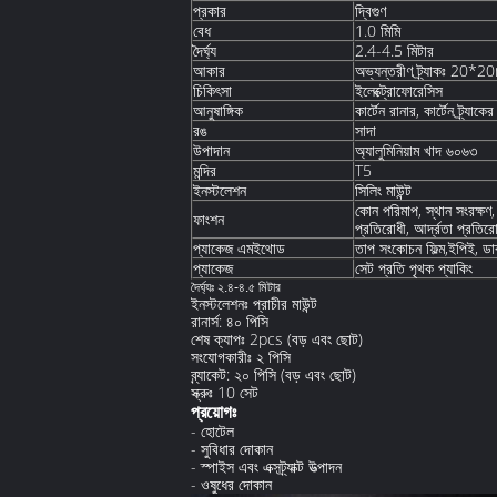
দ্বিগুণ
প্রকার
1.0 মিমি
বেধ
2.4-4.5 মিটার
দৈর্ঘ্য
আকার
অভ্যন্তরীণ ট্র্যাকঃ 20*
চিকিৎসা
ইলেক্ট্রোফোরেসিস
আনুষাঙ্গিক
কার্টেন রানার, কার্টেন ট্র্যা
সাদা
রঙ
উপাদান
অ্যালুমিনিয়াম খাদ ৬০৬৩
T5
মন্দির
ইনস্টলেশন
সিলিং মাউন্ট
কোন পরিমাপ, স্থান সংরক্ষণ, 
ফাংশন
প্রতিরোধী, আর্দ্রতা প্রতির
ইথোড
তাপ সংকোচন ফিল্ম,
ইপিই, ডাব
প্যাকেজ এম
সেট প্রতি পৃথক প্যাকিং
প্যাকেজ
দৈর্ঘ্যঃ ২.৪-৪.৫ মিটার
ইনস্টলেশনঃ প্রাচীর মাউন্ট
রানার্স: ৪০ পিসি
শেষ ক্যাপঃ 2pcs (বড় এবং ছোট)
সংযোগকারীঃ ২ পিসি
ব্র্যাকেট: ২০ পিসি (বড় এবং ছোট)
স্ক্রুঃ 10 সেট
প্রয়োগঃ
- হোটেল
- সুবিধার দোকান
- স্পাইস এবং এক্সট্র্যাক্ট উত্পাদন
- ওষুধের দোকান