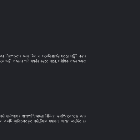
িশুর নিরাপত্তার জন্য কিল বা সকেটবোর্ডের স্তরে মাউন্ট করার
েকে ভারী ওজনের পর্দা সমর্থন করতে পারে, সর্বাধিক ওজন ক্ষমতা
হার্ডওয়্যার পাশাপাশি,আমরা বিভিন্ন অ্যাপ্লিকেশনের জন্য
া একটি ব্যক্তিগতকৃত পর্দা ট্র্যাক সমাধান, আমরা আনন্দিত যে