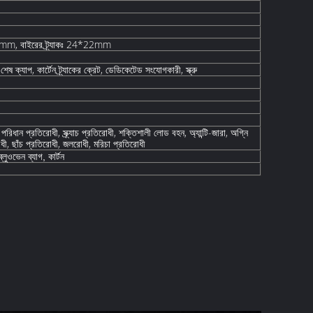
20mm, বাইরের ট্র্যাকঃ 24*22mm
কের শেষ ক্যাপ, কার্টেন ট্র্যাকের ক্রেট, ডেডিকেটেড সংযোগকারী, স্ক্রু
পরিধান প্রতিরোধী, স্ক্র্যাচ প্রতিরোধী, শক্তিশালী লোড বহন, অ্যান্টি-জারা, অগ্নি
োধী, ছাঁচ প্রতিরোধী, জলরোধী, মরিচা প্রতিরোধী
্লু
ওভেন
ব্যাগ, কার্টন