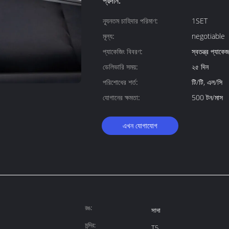
প্রদান:
ন্যূনতম চাহিদার পরিমাণ:
1SET
মূল্য:
negotiable
প্যাকেজিং বিবরণ:
স্বতন্ত্র প্
ডেলিভারি সময়:
২৫ দিন
পরিশোধের শর্ত:
টি/টি, এল/সি
যোগানের ক্ষমতা:
500 টন/মাস
এখন যোগাযোগ
রঙ:
সাদা
মন্দির:
T5