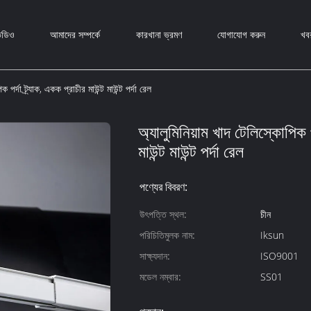
িডিও
আমাদের সম্পর্কে
কারখানা ভ্রমণ
যোগাযোগ করুন
খব
 পর্দা ট্র্যাক, একক প্রাচীর মাউন্ট মাউন্ট পর্দা রেল
অ্যালুমিনিয়াম খাদ টেলিস্কোপিক পর
মাউন্ট মাউন্ট পর্দা রেল
পণ্যের বিবরণ:
উৎপত্তি স্থল:
চীন
পরিচিতিমুলক নাম:
Iksun
সাক্ষ্যদান:
ISO9001
মডেল নম্বার:
SS01