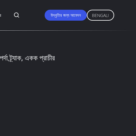
র
উদ্ধৃতির জন্য আবেদন
BENGALI
্দা ট্র্যাক, একক প্রাচীর