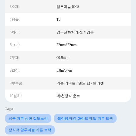
3소재:
알루미늄 6063
4템플:
T5
5처리:
양극산화처리/전기영동
6크기:
22mm*22mm
7두께:
00.9mm
8길이:
5.8m/6.7m
9부속품:
커튼 러너들 / 엔드 캡 / 브라켓
10설치:
벽/천장 마운트
Tags:
금속 커튼 상한 철도노선
쉐이딩 배경 화이트 메탈 커튼 트랙
장식적 알루미늄 커튼 트랙