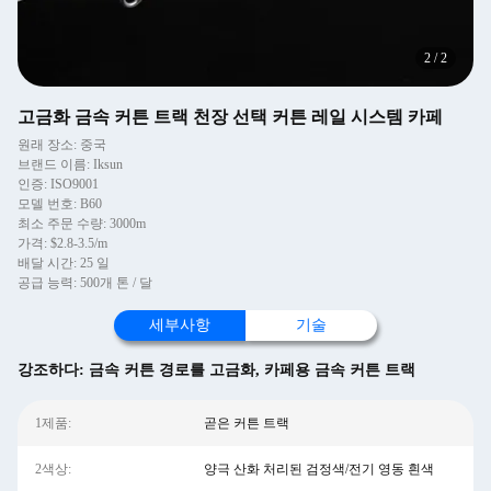
2
/
2
고금화 금속 커튼 트랙 천장 선택 커튼 레일 시스템 카페
원래 장소: 중국
브랜드 이름: Iksun
인증: ISO9001
모델 번호: B60
최소 주문 수량: 3000m
가격: $2.8-3.5/m
배달 시간: 25 일
공급 능력: 500개 톤 / 달
세부사항
기술
강조하다:
금속 커튼 경로를 고금화
,
카페용 금속 커튼 트랙
1제품:
곧은 커튼 트랙
2색상:
양극 산화 처리된 검정색/전기 영동 흰색