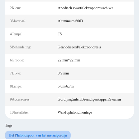
2Kleur:
Anodisch zwart/elektrophoresisch wit
3Materiaal:
Aluminium 6063
4Tempel:
T5
5Behandeling:
Geanodiseerd/elektrophoresis
6Grootte:
22 mm*22 mm
7Dikte:
0.9 mm
8Lange:
5.8m/6.7m
9Accessoires:
Gordijnagenten/Beëindigenkappen/Steunen
10Installatie:
Wand-/plafondmontage
Tags:
Het Plafondspoor van het metaalgordijn