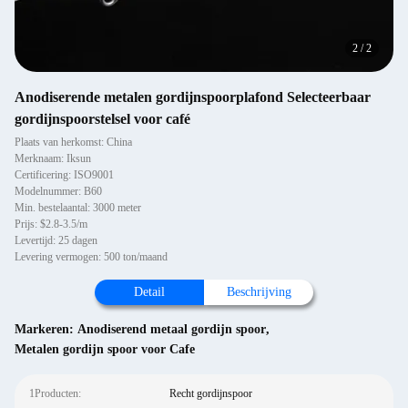
2
/
2
Anodiserende metalen gordijnspoorplafond Selecteerbaar
gordijnspoorstelsel voor café
Plaats van herkomst: China
Merknaam: Iksun
Certificering: ISO9001
Modelnummer: B60
Min. bestelaantal: 3000 meter
Prijs: $2.8-3.5/m
Levertijd: 25 dagen
Levering vermogen: 500 ton/maand
Detail
Beschrijving
Markeren:
Anodiserend metaal gordijn spoor
,
Metalen gordijn spoor voor Cafe
1Producten:
Recht gordijnspoor