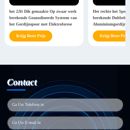
het 22ft Dik gemaakte Op zwaar werk
Het rechte het Spoo
berekende Geanodiseerde Systeem van
berekende Dubbele P
het Gordijnspoor met Elektroforese
Aluminiumgordijn 
Krijg Beste Prijs
Krijg Beste Prijs
Contact