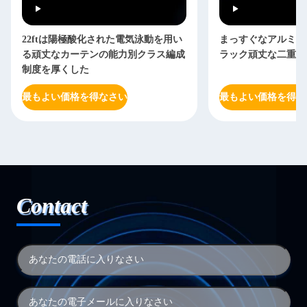
22ftは陽極酸化された電気泳動を用い
まっすぐなアルミニ
る頑丈なカーテンの能力別クラス編成
ラック頑丈な二重に
制度を厚くした
最もよい価格を得なさい
最もよい価格を得な
Contact