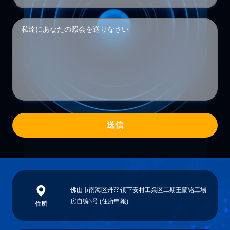
送信
佛山市南海区丹?? 镇下安村工業区二期王蘭铭工場
房自编3号 (住所申報)
住所