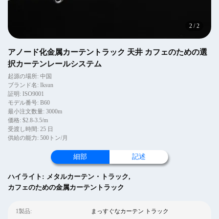
2
/
2
アノード化金属カーテントラック 天井 カフェのための選
択カーテンレールシステム
起源の場所: 中国
ブランド名: Iksun
証明: ISO9001
モデル番号: B60
最小注文数量: 3000m
価格: $2.8-3.5/m
受渡し時間: 25 日
供給の能力: 500トン/月
細部
記述
ハイライト:
メタルカーテン・トラック
,
カフェのための金属カーテントラック
1製品:
まっすぐなカーテン トラック