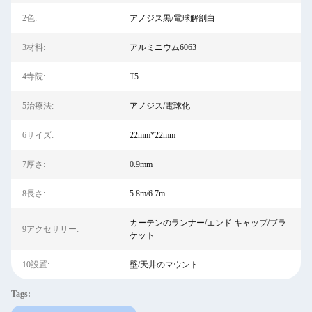
2色:
アノジス黒/電球解剖白
3材料:
アルミニウム6063
4寺院:
T5
5治療法:
アノジス/電球化
6サイズ:
22mm*22mm
7厚さ:
0.9mm
8長さ:
5.8m/6.7m
カーテンのランナー/エンド キャップ/ブラ
9アクセサリー:
ケット
10設置:
壁/天井のマウント
Tags: