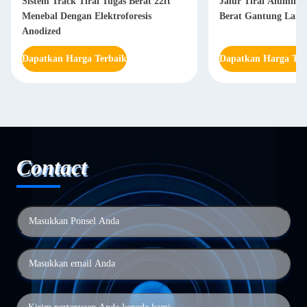
Sistem Track Tirai Tugas Berat 22ft
Jalur Tirai Alumini
Menebal Dengan Elektroforesis
Berat Gantung Langi
Anodized
Dapatkan Harga Terbaik
Dapatkan Harga Ter
Contact