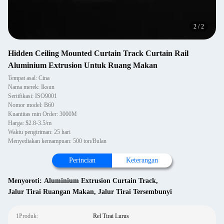
2
/
2
Hidden Ceiling Mounted Curtain Track Curtain Rail
Aluminium Extrusion Untuk Ruang Makan
Tempat asal: Cina
Nama merek: Iksun
Sertifikasi: ISO9001
Nomor model: B60
Kuantitas min Order: 3000M
Harga: $2.8-3.5/m
Waktu pengiriman: 25 hari
Menyediakan kemampuan: 500 ton/Bulan
Perincian
Keterangan
Menyoroti:
Aluminium Extrusion Curtain Track
,
Jalur Tirai Ruangan Makan
,
Jalur Tirai Tersembunyi
1Produk:
Rel Tirai Lurus