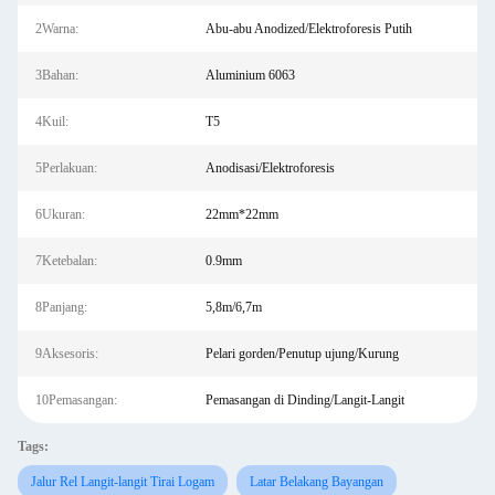
2Warna:
Abu-abu Anodized/Elektroforesis Putih
3Bahan:
Aluminium 6063
4Kuil:
T5
5Perlakuan:
Anodisasi/Elektroforesis
6Ukuran:
22mm*22mm
7Ketebalan:
0.9mm
8Panjang:
5,8m/6,7m
9Aksesoris:
Pelari gorden/Penutup ujung/Kurung
10Pemasangan:
Pemasangan di Dinding/Langit-Langit
Tags:
Jalur Rel Langit-langit Tirai Logam
Latar Belakang Bayangan