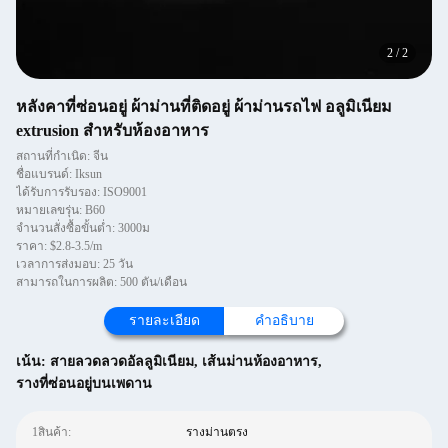
2
/
2
หลังคาที่ซ่อนอยู่ ผ้าม่านที่ติดอยู่ ผ้าม่านรถไฟ อลูมิเนียม
extrusion สําหรับห้องอาหาร
สถานที่กำเนิด: จีน
ชื่อแบรนด์: Iksun
ได้รับการรับรอง: ISO9001
หมายเลขรุ่น: B60
จำนวนสั่งซื้อขั้นต่ำ: 3000ม
ราคา: $2.8-3.5/m
เวลาการส่งมอบ: 25 วัน
สามารถในการผลิต: 500 ตัน/เดือน
รายละเอียด
คำอธิบาย
เน้น:
สายลวดลวดอัลลูมิเนียม
,
เส้นม่านห้องอาหาร
,
รางที่ซ่อนอยู่บนเพดาน
1สินค้า:
รางม่านตรง