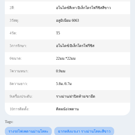
2สี:
อโนไดซ์สีเทา/อิเล็กโตรโฟรีซิสสีขาว
3วัสดุ:
อลูมิเนียม 6063
4วัด:
T5
5การรักษา:
อโนไดซ์/อิเล็กโตรโฟรีซิส
6ขนาด:
22มม.*22มม
7ความหนา:
0.9มม
8ความยาว:
5.8ม./6.7ม
9เครื่องประดับ:
รางม่าน/ฝาปิดท้าย/ขายึด
10การติดตั้ง:
ติดผนัง/เพดาน
Tags:
รางรถไฟเพดานม่านโลหะ
ฉากหลังแรเงา รางม่านโลหะสีขาว