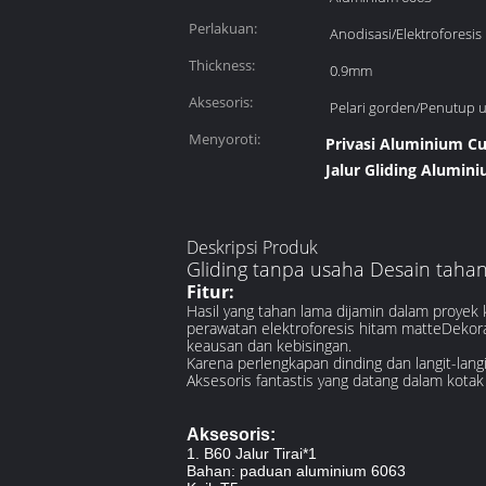
Perlakuan:
Anodisasi/Elektroforesis
Thickness:
0.9mm
Aksesoris:
Pelari gorden/Penutup 
Menyoroti:
Privasi Aluminium Cu
Jalur Gliding Alumin
Deskripsi Produk
Gliding tanpa usaha Desain tahan 
Fitur:
Hasil yang tahan lama dijamin dalam proyek 
perawatan elektroforesis hitam matteDekora
keausan dan kebisingan.
Karena perlengkapan dinding dan langit-lan
Aksesoris fantastis yang datang dalam kot
Aksesoris:
1. B60 Jalur Tirai*1
Bahan: paduan aluminium 6063