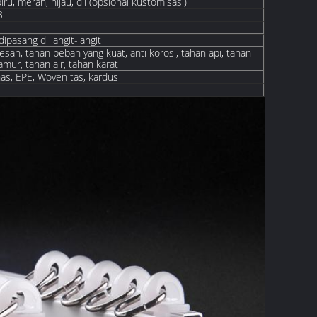
iru, merah, hijau, dll (opsional kustomisasi)
3
dipasang di langit-langit
esan, tahan beban yang kuat, anti korosi, tahan api, tahan
mur, tahan air, tahan karat
as, EPE, W
oven
tas, kardus