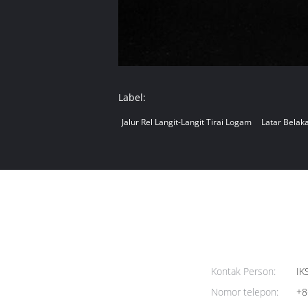
Label:
Jalur Rel Langit-Langit Tirai Logam
Latar Bela
Kontak Person:
IK
Nomor telepon:
+8