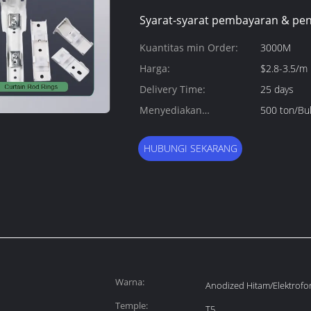
Syarat-syarat pembayaran & pen
Kuantitas min Order:
3000M
Harga:
$2.8-3.5/m
Delivery Time:
25 days
Menyediakan
500 ton/Bu
kemampuan:
HUBUNGI SEKARANG
Warna:
Anodized Hitam/Elektrofor
Temple:
T5