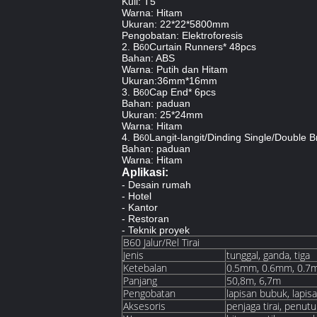
Kuil: T5
Warna: Hitam
Ukuran: 22*22*5800mm
Pengobatan: Elektroforesis
2. B
Curtain Runners* 48pcs
60
Bahan: ABS
Warna: Putih dan Hitam
Ukuran:36mm*16mm
3. B
Cap End* 6pcs
60
Bahan: paduan
Ukuran: 25*24mm
Warna: Hitam
4. B
Langit-langit/Dinding Single/Double 
60
Bahan: paduan
Warna: Hitam
Aplikasi:
- Desain rumah
- Hotel
- Kantor
- Restoran
- Teknik proyek
B60 Jalur/Rel Tirai
Jenis
tunggal, ganda, tiga
Ketebalan
0.5mm, 0.6mm, 0.7
Panjang
50,8m, 6,7m
Pengobatan
lapisan bubuk, lapisa
Aksesoris
penjaga tirai, penutu