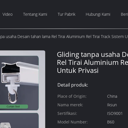
Video
Tentang Kami
Tur Pabrik
Hubungi Kami
Beri
npa usaha Desain tahan lama Rel Tirai Aluminium Rel Tirai Track Sistem U
Gliding tanpa usaha D
Rel Tirai Aluminium Re
Untuk Privasi
Detail produk:
Place of Origin:
China
Nama merek:
Iksun
Sertifikasi:
ISO9001
Model Number:
B60