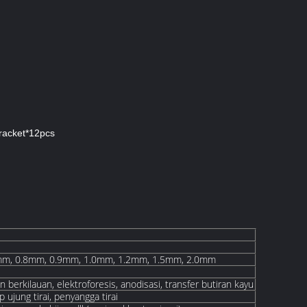
Bracket*12pcs
mm, 0.8mm, 0.9mm, 1.0mm, 1.2mm, 1.5mm, 2.0mm
n berkilauan, elektroforesis, anodisasi, transfer butiran kayu
p ujung tirai, penyangga tirai