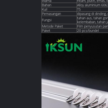
Warna
hitam, putih, emas, b
Bahan
Alloy aluminium 606
Kuil
T5
Pemasangan
dipasang di dinding, 
tahan aus, tahan gor
Fungsi
kelembaban, tahan ja
Metode Paket
Film penyusutan pan
Paket
20 pcs/bundel