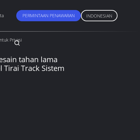
ta
PERMINTAAN PENAWARAN
INDONESIAN
ntuk Privasi
esain tahan lama
l Tirai Track Sistem