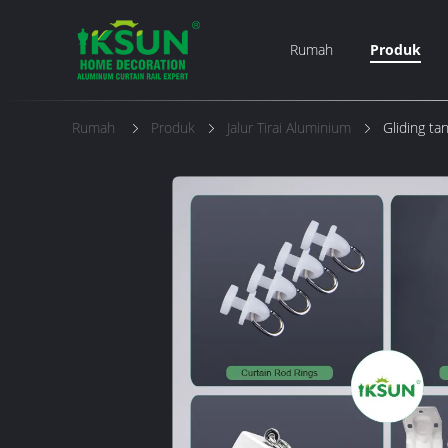
Rumah
Produk
Rumah
Produk
Jalur Tirai Aluminium
Gliding ta