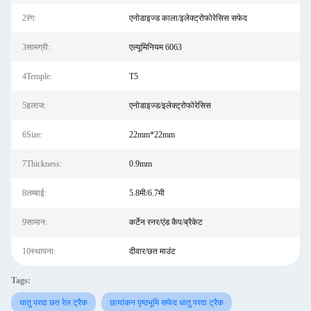
2रंग:
एनोडाइज्ड काला/इलेक्ट्रोफोरेसिस सफेद
3सामग्री:
एल्यूमिनियम 6063
4Temple:
T5
5इलाज:
एनोडाइज्ड/इलेक्ट्रोफोरेसिस
6Size:
22mm*22mm
7Thickness:
0.9mm
8लम्बाई:
5.8मी/6.7मी
9सामान:
कर्टेन रनर/एंड कैप/ब्रैकेट
10स्थापना:
दीवार/छत माउंट
Tags:
धातु परदा छत रेल ट्रैक
छायांकन पृष्ठभूमि सफेद धातु परदा ट्रैक